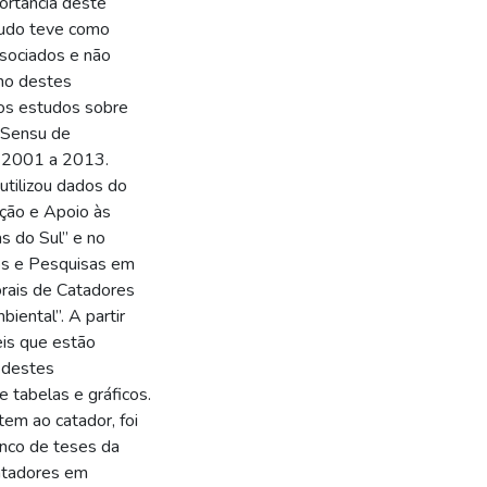
ortância deste
studo teve como
ssociados e não
lho destes
dos estudos sobre
o Sensu de
e 2001 a 2013.
utilizou dados do
ação e Apoio às
s do Sul” e no
os e Pesquisas em
orais de Catadores
iental”. A partir
eis que estão
 destes
 tabelas e gráficos.
em ao catador, foi
anco de teses da
atadores em