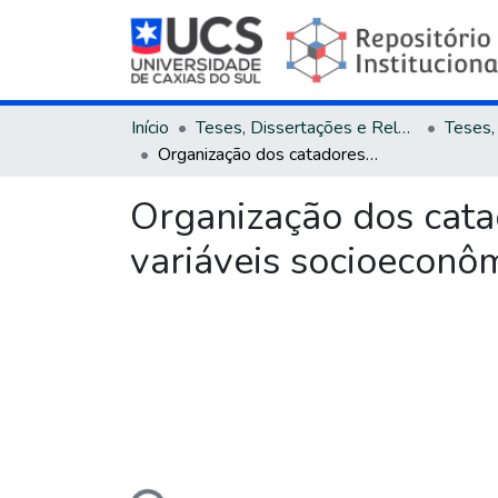
Início
Teses, Dissertações e Relatórios
Organização dos catadores de resíduos : uma análise a partir de variáveis socioeconômicas e do ambiente de trabalho
Organização dos catad
variáveis socioeconô
Carregando...