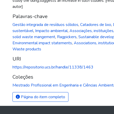
study the dung,suggests an increase in such studies. [res
autor]
Palavras-chave
Gestão integrada de resíduos sólidos
,
Catadores de lixo
,
sustentável
,
Impacto ambiental
,
Associações, instituições,
solid waste mangement
,
Ragpickers
,
Sustainable develo
Environmental impact statements
,
Associations, institutio
Waste products
URI
https://repositorio.ucs.br/handle/11338/1463
Coleções
Mestrado Profissional em Engenharia e Ciências Ambient
Página do item completo