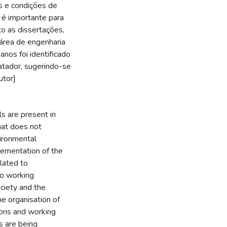
es e condições de
 é importante para
o as dissertações,
área de engenharia
nos foi identificado
tador, sugerindo-se
utor]
ls are present in
that does not
vironmental
lementation of the
lated to
o working
ociety and the
he organisation of
ions and working
s are being