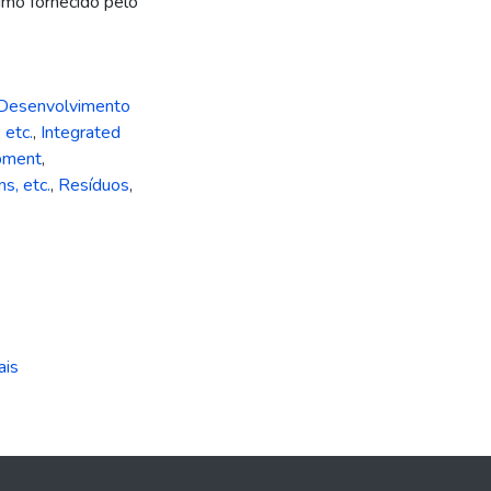
umo fornecido pelo
Desenvolvimento
 etc.
,
Integrated
pment
,
ns, etc.
,
Resíduos
,
ais