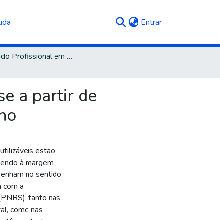
(current)
uda
Entrar
Mestrado Profissional em Engenharia e Ciências Ambientais
e a partir de
lho
utilizáveis estão
ivendo à margem
penham no sentido
a com a
(PNRS), tanto nas
al, como nas