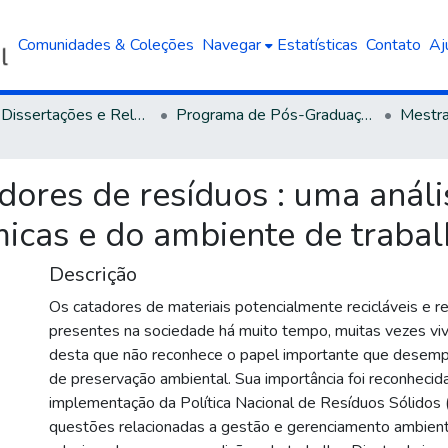
Comunidades & Coleções
Navegar
Estatísticas
Contato
Aj
Teses, Dissertações e Relatórios defendidos na UCS
Programa de Pós-Graduação em Engenharia e Ciências Ambientais
ores de resíduos : uma anális
micas e do ambiente de traba
Descrição
Os catadores de materiais potencialmente recicláveis e re
presentes na sociedade há muito tempo, muitas vezes v
desta que não reconhece o papel importante que desem
de preservação ambiental. Sua importância foi reconhecid
implementação da Política Nacional de Resíduos Sólidos 
questões relacionadas a gestão e gerenciamento ambient