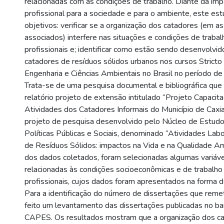
relacionadas com as condições de trabalho. Diante da imp
profissional para a sociedade e para o ambiente, este e
objetivos: verificar se a organização dos catadores (em a
associados) interfere nas situações e condições de traba
profissionais e; identificar como estão sendo desenvolvi
catadores de resíduos sólidos urbanos nos cursos Strict
Engenharia e Ciências Ambientais no Brasil no período d
Trata-se de uma pesquisa documental e bibliográfica que 
relatório projeto de extensão intitulado “Projeto Capacit
Atividades dos Catadores Informais do Município de Caxia
projeto de pesquisa desenvolvido pelo Núcleo de Estud
Políticas Públicas e Sociais, denominado “Atividades Lab
de Resíduos Sólidos: impactos na Vida e na Qualidade Amb
dos dados coletados, foram selecionadas algumas variáv
relacionadas às condições socioeconômicas e de trabalho
profissionais, cujos dados foram apresentados na forma de
Para a identificação do número de dissertações que remet
feito um levantamento das dissertações publicadas no b
CAPES. Os resultados mostram que a organização dos c