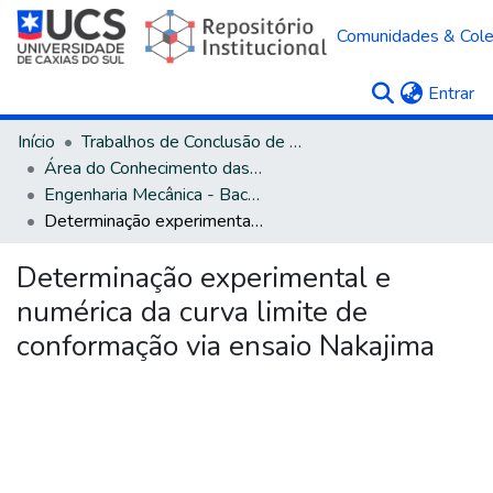
Comunidades & Col
(c
Entrar
Início
Trabalhos de Conclusão de Curso
Área do Conhecimento das Engenharias
Engenharia Mecânica - Bacharelado
Determinação experimental e numérica da curva limite de conformação via ensaio Nakajima
Determinação experimental e
numérica da curva limite de
conformação via ensaio Nakajima