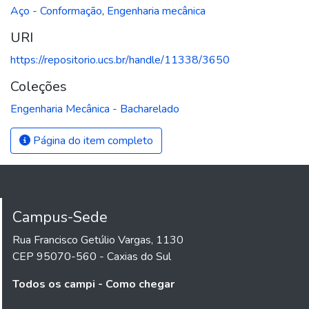
Aço - Conformação
,
Engenharia mecânica
URI
https://repositorio.ucs.br/handle/11338/3650
Coleções
Engenharia Mecânica - Bacharelado
Página do item completo
Campus-Sede
Rua Francisco Getúlio Vargas, 1130
CEP 95070-560 - Caxias do Sul
Todos os campi - Como chegar