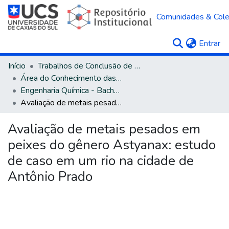
Comunidades & Col
(c
Entrar
Início
Trabalhos de Conclusão de Curso
Área do Conhecimento das Engenharias
Engenharia Química - Bacharelado
Avaliação de metais pesados em peixes do gênero Astyanax: estudo de caso em um rio na cidade de Antônio Prado
Avaliação de metais pesados em
peixes do gênero Astyanax: estudo
de caso em um rio na cidade de
Antônio Prado