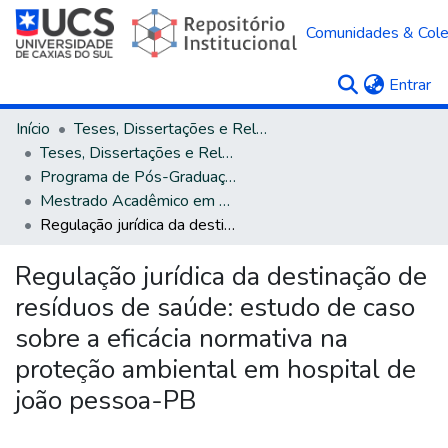
Comunidades & Col
(c
Entrar
Início
Teses, Dissertações e Relatórios
Teses, Dissertações e Relatórios defendidos na UCS
Programa de Pós-Graduação em Direito
Mestrado Acadêmico em Direito
Regulação jurídica da destinação de resíduos de saúde: estudo de caso sobre a eficácia normativa na proteção ambiental em hospital de joão pessoa-PB
Regulação jurídica da destinação de
resíduos de saúde: estudo de caso
sobre a eficácia normativa na
proteção ambiental em hospital de
joão pessoa-PB