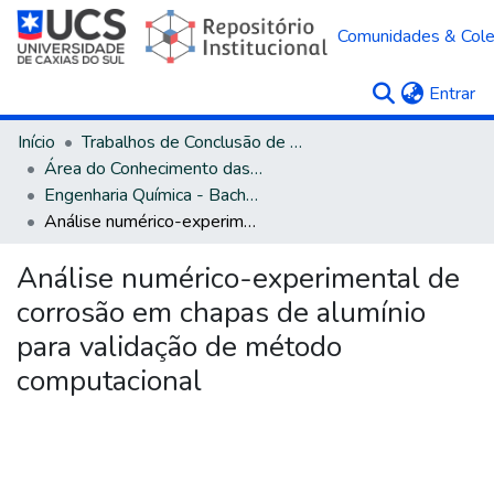
Comunidades & Col
(c
Entrar
Início
Trabalhos de Conclusão de Curso
Área do Conhecimento das Engenharias
Engenharia Química - Bacharelado
Análise numérico-experimental de corrosão em chapas de alumínio para validação de método computacional
Análise numérico-experimental de
corrosão em chapas de alumínio
para validação de método
computacional