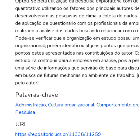
Optou-se pela utilização da pesquisa exploratória com d
quantitativo utilizando os fatores dos principais autores 
desenvolveram as pesquisas de clima, a coleta de dados f
de aplicação de questionário com os profissionais da emp
realizado a análise dos dados buscando relacionar com o re
Pode-se verificar que a organização em estudo possui u
organizacional, porém identificou alguns pontos que prec
pontos estes apresentados nas contribuições do autor. C
estudo irá contribuir para a empresa em análise, pois a p
uma série de informações que servirão de base para dis
em busca de futuras melhorias no ambiente de trabalho. 
pelo autor]
Palavras-chave
Administração
,
Cultura organizacional
,
Comportamento orga
Pesquisa
URI
https://repositorio.ucs.br/11338/11259