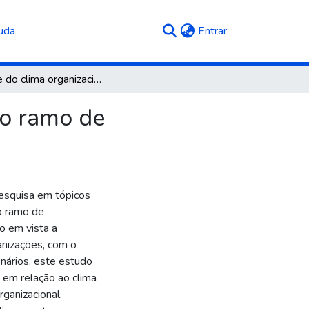
(current)
uda
Entrar
Análise do clima organizacional de uma empresa do ramo de impressões fotográficas de Caxias do Sul
do ramo de
pesquisa em tópicos
o ramo de
o em vista a
ganizações, com o
nários, este estudo
 em relação ao clima
ganizacional.