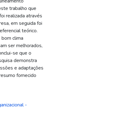
elineamento
deste trabalho que
oi realizada através
resa, em seguida foi
ferencial teórico.
m bom clima
isam ser melhorados,
onclui-se que o
esquisa demonstra
cussões e adaptações
[resumo fornecido
nizacional -