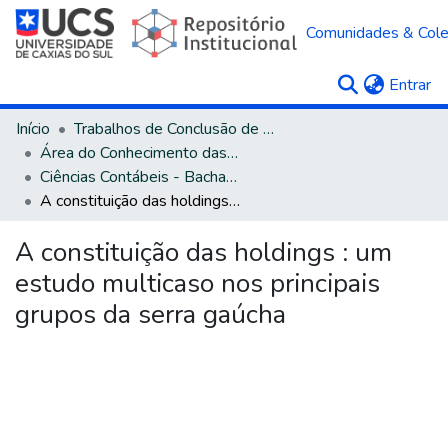
Comunidades & Col
(c
Entrar
Início
Trabalhos de Conclusão de Curso
Área do Conhecimento das Ciências Sociais Aplicadas
Ciências Contábeis - Bacharelado
A constituição das holdings : um estudo multicaso nos principais grupos da serra gaúcha
A constituição das holdings : um
estudo multicaso nos principais
grupos da serra gaúcha