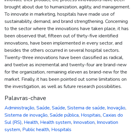
brought about due to humanization, agility, and management.
To innovate in marketing, hospitals have made use of
sustainability, demand, and brand strengthening. Concerning
to the sector where the innovations have taken place, it has
been observed that, fifteen out of thirty-five identified
innovations, have been implemented in every sector, and
besides the others occurred in several hospital sectors.
Twenty-three innovations have been classified as radical,
and twelve as incremental and twenty-four are brand-new
for the organization, remaining eleven as brand-new for the
market. Finally, it has been pointed out some limitations on
the investigation, as well as future research possibilities.
Palavras-chave
Administração
,
Saúde
,
Saúde
,
Sistema de saúde
,
Inovação
,
Sistema de inovação
,
Saúde pública
,
Hospitais
,
Caxias do
Sul (RS)
,
Health
,
Health system
,
Innovation
,
Innovation
system
,
Public health
,
Hospitals