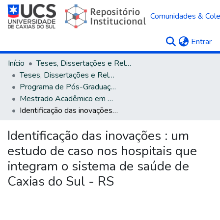
Comunidades & Col
(c
Entrar
Início
Teses, Dissertações e Relatórios
Teses, Dissertações e Relatórios defendidos na UCS
Programa de Pós-Graduação em Administração
Mestrado Acadêmico em Administração
Identificação das inovações : um estudo de caso nos hospitais que integram o sistema de saúde de Caxias do Sul - RS
Identificação das inovações : um
estudo de caso nos hospitais que
integram o sistema de saúde de
Caxias do Sul - RS