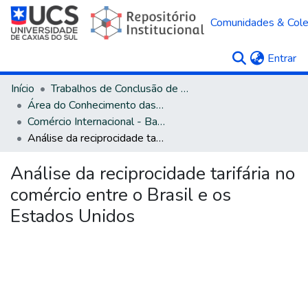
Comunidades & Col
(c
Entrar
Início
Trabalhos de Conclusão de Curso
Área do Conhecimento das Ciências Sociais Aplicadas
Comércio Internacional - Bacharelado
Análise da reciprocidade tarifária no comércio entre o Brasil e os Estados Unidos
Análise da reciprocidade tarifária no
comércio entre o Brasil e os
Estados Unidos