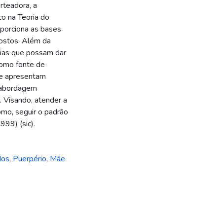
rteadora, a
co na Teoria do
porciona as bases
postos. Além da
árias que possam dar
como fonte de
que apresentam
 abordagem
o. Visando, atender a
mo, seguir o padrão
999) (sic).
dos
,
Puerpério
,
Mãe