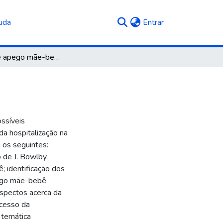
(current)
uda
Entrar
Relação de apego mãe-bebê em UTI neonatal
ossíveis
a hospitalização na
 os seguintes:
 de J. Bowlby,
; identificação dos
pego mãe-bebê
aspectos acerca da
ocesso da
 temática