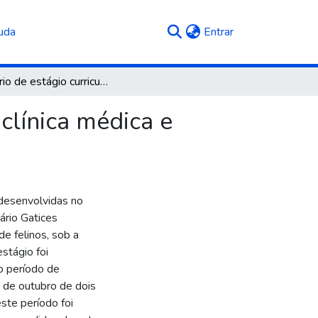
(current)
uda
Entrar
Relatório de estágio curricular obrigatório: área de clínica médica e cirúrgica de felinos
 clínica médica e
 desenvolvidas no
nário Gatices
de felinos, sob a
stágio foi
o período de
m de outubro de dois
este período foi