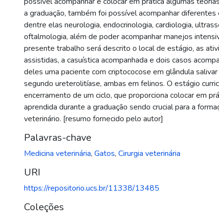
possível acompanhar e colocar em prática algumas teoria
a graduação, também foi possível acompanhar diferentes 
dentre elas neurologia, endocrinologia, cardiologia, ultras
oftalmologia, além de poder acompanhar manejos intensi
presente trabalho será descrito o local de estágio, as ati
assistidas, a casuística acompanhada e dois casos acompa
deles uma paciente com criptococose em glândula salivar 
segundo ureterolitíase, ambas em felinos. O estágio curri
encerramento de um ciclo, que proporciona colocar em prát
aprendida durante a graduação sendo crucial para a forma
veterinário. [resumo fornecido pelo autor]
Palavras-chave
Medicina veterinária
,
Gatos
,
Cirurgia veterinária
URI
https://repositorio.ucs.br/11338/13485
Coleções