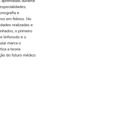
s aprendidas durante
especialidades,
sonografia e
vos em felinos. No
vidades realizadas e
nhados, o primeiro
e linfonodo e o
cular marca o
ica a teoria
ção do futuro médico