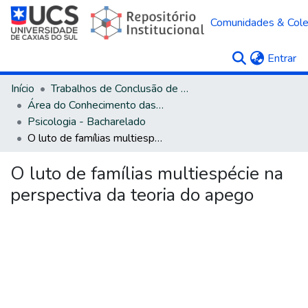
Comunidades & Col
(c
Entrar
Início
Trabalhos de Conclusão de Curso
Área do Conhecimento das Ciências Humanas
Psicologia - Bacharelado
O luto de famílias multiespécie na perspectiva da teoria do apego
O luto de famílias multiespécie na
perspectiva da teoria do apego