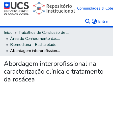
Comunidades & Col
(c
Entrar
Início
Trabalhos de Conclusão de Curso
Área do Conhecimento das Ciências da Saúde
Biomedicina - Bacharelado
Abordagem interprofissional na caracterização clínica e tratamento da rosácea
Abordagem interprofissional na
caracterização clínica e tratamento
da rosácea