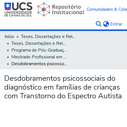
Comunidades & Col
(c
Entrar
Início
Teses, Dissertações e Relatórios
Teses, Dissertações e Relatórios defendidos na UCS
Programa de Pós-Graduação em Psicologia
Mestrado Profissional em Psicologia
Desdobramentos psicossociais do diagnóstico em famílias de crianças com Transtorno do Espectro Autista
Desdobramentos psicossociais do
diagnóstico em famílias de crianças
com Transtorno do Espectro Autista