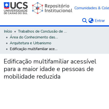
Comunidades & Col
(c
Entrar
Início
Trabalhos de Conclusão de Curso
Área do Conhecimento das Ciências Sociais Aplicadas
Arquitetura e Urbanismo
Edificação multifamiliar acessível para a maior idade e pessoas de mobilidade reduzida
Edificação multifamiliar acessível
para a maior idade e pessoas de
mobilidade reduzida