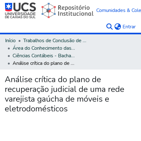
Comunidades & Col
(c
Entrar
Início
Trabalhos de Conclusão de Curso
Área do Conhecimento das Ciências Sociais Aplicadas
Ciências Contábeis - Bacharelado
Análise crítica do plano de recuperação judicial de uma rede varejista gaúcha de móveis e eletrodomésticos
Análise crítica do plano de
recuperação judicial de uma rede
varejista gaúcha de móveis e
eletrodomésticos