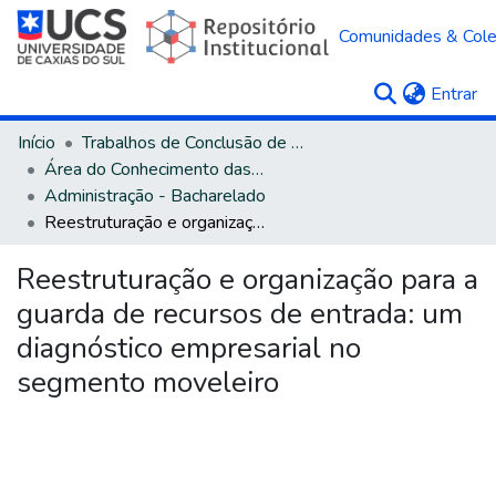
Comunidades & Col
(c
Entrar
Início
Trabalhos de Conclusão de Curso
Área do Conhecimento das Ciências Sociais Aplicadas
Administração - Bacharelado
Reestruturação e organização para a guarda de recursos de entrada: um diagnóstico empresarial no segmento moveleiro
Reestruturação e organização para a
guarda de recursos de entrada: um
diagnóstico empresarial no
segmento moveleiro