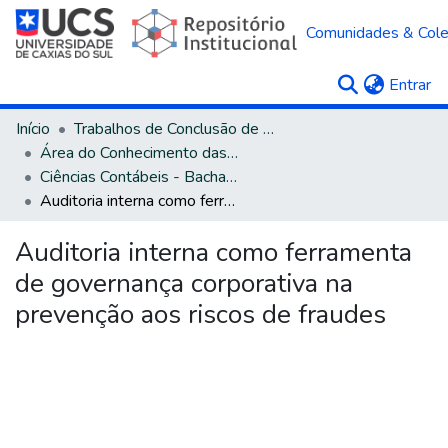
Comunidades & Col
(c
Entrar
Início
Trabalhos de Conclusão de Curso
Área do Conhecimento das Ciências Sociais Aplicadas
Ciências Contábeis - Bacharelado
Auditoria interna como ferramenta de governança corporativa na prevenção aos riscos de fraudes
Auditoria interna como ferramenta
de governança corporativa na
prevenção aos riscos de fraudes