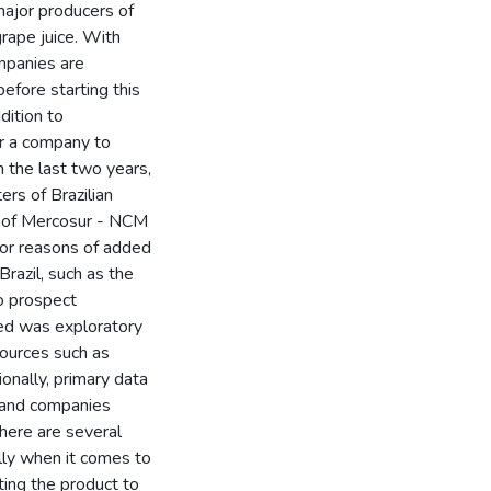
 major producers of
rape juice. With
ompanies are
before starting this
ddition to
or a company to
In the last two years,
rs of Brazilian
 of Mercosur - NCM
for reasons of added
Brazil, such as the
o prospect
sed was exploratory
sources such as
onally, primary data
 and companies
there are several
lly when it comes to
ting the product to