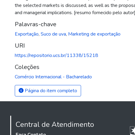
the selected markets is discussed, as well as the proposal
and managerial implications. [resumo fornecido pelo autor
Palavras-chave
Exportação
,
Suco de uva
,
Marketing de exportação
URI
https://repositorio.ucs.br/11338/15218
Coleções
Comércio Internacional - Bacharelado
Página do item completo
Central de Atendimento
Faça Contato