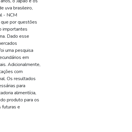
 anos, o Japão e os
 uva brasileiro,
ul - NCM
 que por questões
o importantes
ana. Dado esse
mercados
 foi uma pesquisa
secundários em
ais. Adicionalmente,
otações com
nal. Os resultados
essárias para
doria alimentícia,
 do produto para os
 futuras e