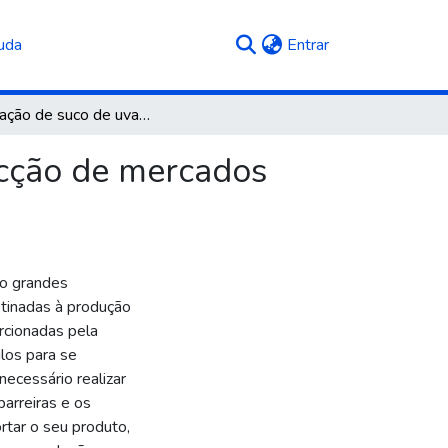
(current)
uda
Entrar
Exportação de suco de uva: uma análise de prospecção de mercados internacionais para vinícola Luvison
ecção de mercados
ão grandes
stinadas à produção
rcionadas pela
los para se
necessário realizar
arreiras e os
tar o seu produto,