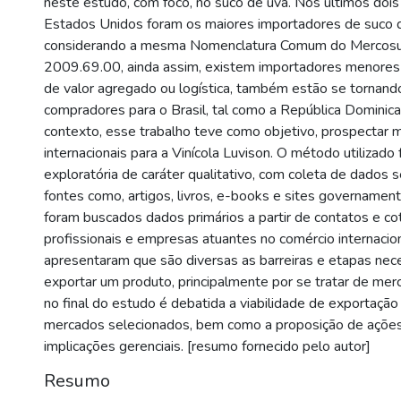
neste estudo, com foco, no suco de uva. Nos últimos dois
Estados Unidos foram os maiores importadores de suco de
considerando a mesma Nomenclatura Comum do Mercos
2009.69.00, ainda assim, existem importadores menores
de valor agregado ou logística, também estão se tornand
compradores para o Brasil, tal como a República Dominic
contexto, esse trabalho teve como objetivo, prospectar 
internacionais para a Vinícola Luvison. O método utilizado
exploratória de caráter qualitativo, com coleta de dados 
fontes como, artigos, livros, e-books e sites governament
foram buscados dados primários a partir de contatos e c
profissionais e empresas atuantes no comércio internacio
apresentaram que são diversas as barreiras e etapas nec
exportar um produto, principalmente por se tratar de merca
no final do estudo é debatida a viabilidade de exportação
mercados selecionados, bem como a proposição de ações
implicações gerenciais. [resumo fornecido pelo autor]
Resumo