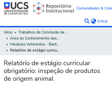
Comunidades & Col
(c
Entrar
Início
Trabalhos de Conclusão de Curso
Área do Conhecimento das Ciências Agrárias
Medicina Veterinária - Bacharelado
Relatório de estágio curricular obrigatório: inspeção de produtos de origem animal
Relatório de estágio curricular
obrigatório: inspeção de produtos
de origem animal