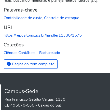
reais, buscando melhorias e planejamentos futuros (sic).
Palavras-chave
Contabilidade de custo
,
Controle de estoque
URI
https://repositorio.ucs.br/handle/11338/1575
Coleções
Ciências Contábeis - Bacharelado
Página do item completo
Campus-Sede
Rua Francisco Getúlio Vargas, 1130
CEP 95070-560 - Caxias do Sul