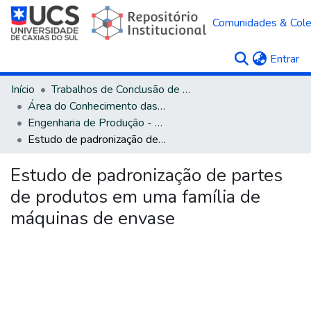
Comunidades & Col
(c
Entrar
Início
Trabalhos de Conclusão de Curso
Área do Conhecimento das Engenharias
Engenharia de Produção - Bacharelado
Estudo de padronização de partes de produtos em uma família de máquinas de envase
Estudo de padronização de partes
de produtos em uma família de
máquinas de envase