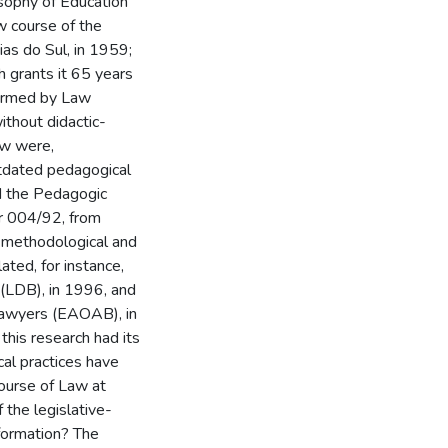
osophy of Education
w course of the
ias do Sul, in 1959;
h grants it 65 years
 formed by Law
without didactic-
aw were,
utdated pedagogical
ed the Pedagogic
r 004/92, from
l, methodological and
ated, for instance,
 (LDB), in 1996, and
 Lawyers (EAOAB), in
 this research had its
cal practices have
ourse of Law at
the legislative-
 formation? The