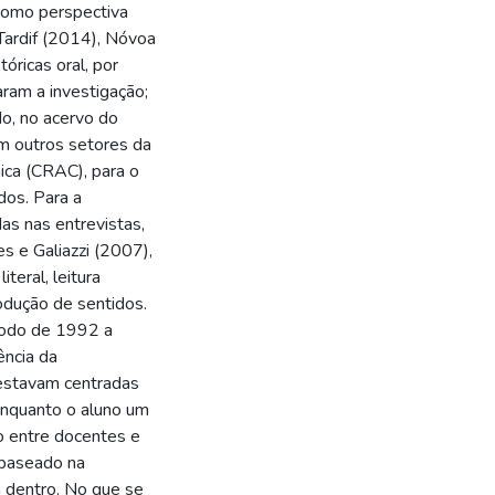
 como perspectiva
 Tardif (2014), Nóvoa
óricas oral, por
aram a investigação;
do, no acervo do
em outros setores da
ica (CRAC), para o
dos. Para a
as nas entrevistas,
s e Galiazzi (2007),
iteral, leitura
odução de sentidos.
ríodo de 1992 a
ência da
 estavam centradas
enquanto o aluno um
ão entre docentes e
 baseado na
a dentro. No que se