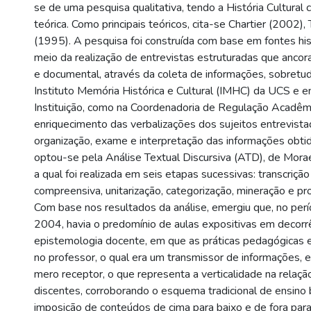
se de uma pesquisa qualitativa, tendo a História Cultural
teórica. Como principais teóricos, cita-se Chartier (2002),
(1995). A pesquisa foi construída com base em fontes hist
meio da realização de entrevistas estruturadas que ancor
e documental, através da coleta de informações, sobretu
Instituto Memória Histórica e Cultural (IMHC) da UCS e 
Instituição, como na Coordenadoria de Regulação Acadêm
enriquecimento das verbalizações dos sujeitos entrevista
organização, exame e interpretação das informações obtid
optou-se pela Análise Textual Discursiva (ATD), de Morae
a qual foi realizada em seis etapas sucessivas: transcrição l
compreensiva, unitarização, categorização, mineração e pr
Com base nos resultados da análise, emergiu que, no pe
2004, havia o predomínio de aulas expositivas em decorr
epistemologia docente, em que as práticas pedagógicas
no professor, o qual era um transmissor de informações, 
mero receptor, o que representa a verticalidade na relaç
discentes, corroborando o esquema tradicional de ensino
imposição de conteúdos de cima para baixo e de fora par