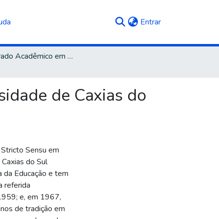
(current)
uda
Entrar
Doutorado Acadêmico em Educação
rsidade de Caxias do
 Stricto Sensu em
 Caxias do Sul
ia da Educação e tem
 referida
 1959; e, em 1967,
anos de tradição em