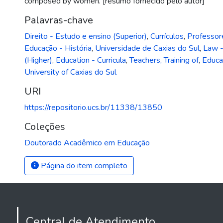
composed by women. [resumo fornecido pelo autor]
Palavras-chave
Direito - Estudo e ensino (Superior)
,
Currículos
,
Professor
Educação - História
,
Universidade de Caxias do Sul
,
Law -
(Higher)
,
Education - Curricula
,
Teachers, Training of
,
Educat
University of Caxias do Sul
URI
https://repositorio.ucs.br/11338/13850
Coleções
Doutorado Acadêmico em Educação
Página do item completo
Central de Atendimento