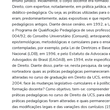
ensino jurídico. Inicialmente, o corpo docente era formad
Direito, com expertise, notadamente, em prática jurídica
didático-pedagógica. Ou seja, as práticas utilizadas para o
eram, predominantemente, aulas expositivas e que repe
pedagógicos antigos. Diante desse cenário, em 1992, a UC
o Programa de Qualificação Pedagógica de seus professo
004/92, do Conselho Universitário (Consuni)), antecipand
epistemológicas, metodológicas e curriculares para o ensi
contempladas, por exemplo, pela Lei de Diretrizes e Bas
Nacional (LDB), em 1996, e pelo Estatuto da Advocacia
Advogados do Brasil (EAOAB), em 1994, este especific
de Direito. Diante disso, parte-se, nesta pesquisa, da se
norteadora: quais as práticas pedagógicas permaneceram 
alteradas no curso de graduação em Direito da UCS, ent
2004, face às mudanças legislativo-curriculares e à política
formação docente? Como objetivo, tem-se: compreender
práticas pedagógicas no curso de Direito da UCS, para iden
práticas pedagógicas foram alteradas e quais permanecer
das modificações legais e das variações dos currículos (