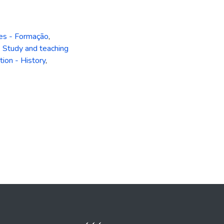
es - Formação
,
 Study and teaching
ion - History
,