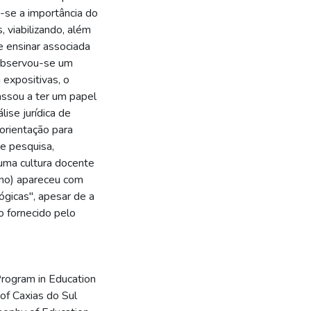
u-se a importância do
, viabilizando, além
e ensinar associada
 observou-se um
expositivas, o
assou a ter um papel
lise jurídica de
 orientação para
de pesquisa,
 uma cultura docente
lino) apareceu com
ógicas", apesar de a
o fornecido pelo
Program in Education
of Caxias do Sul