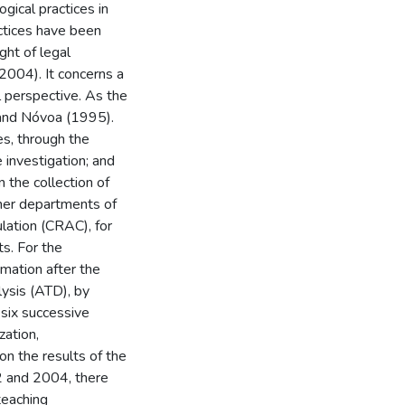
ical practices in
ctices have been
ght of legal
2004). It concerns a
al perspective. As the
 and Nóvoa (1995).
es, through the
 investigation; and
n the collection of
ther departments of
ulation (CRAC), for
ts. For the
rmation after the
lysis (ATD), by
six successive
zation,
on the results of the
2 and 2004, there
teaching