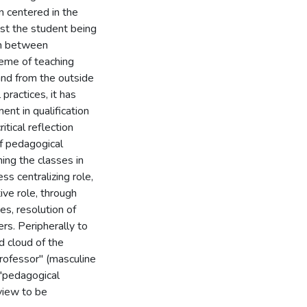
n centered in the
lst the student being
ion between
heme of teaching
and from the outside
practices, it has
ent in qualification
itical reflection
f pedagogical
ing the classes in
ss centralizing role,
ve role, through
ies, resolution of
ers. Peripherally to
d cloud of the
professor" (masculine
 "pedagogical
rview to be