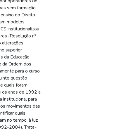
o por operadores do
, mas sem formação
 ensino do Direito
tiam modelos
S institucionalizou
res (Resolução nº
o alterações
no superior
es da Educação
 e da Ordem dos
amente para o curso
guinte questão
e quais foram
re os anos de 1992 a
 institucional para
 os movimentos das
tificar quais
am no tempo, à luz
1992-2004). Trata-