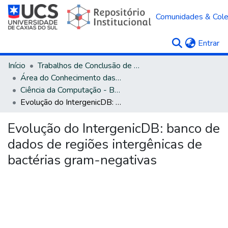
Comunidades & Col
(c
Entrar
Início
Trabalhos de Conclusão de Curso
Área do Conhecimento das Ciências Exatas e da Terra
Ciência da Computação - Bacharelado
Evolução do IntergenicDB: banco de dados de regiões intergênicas de bactérias gram-negativas
Evolução do IntergenicDB: banco de
dados de regiões intergênicas de
bactérias gram-negativas