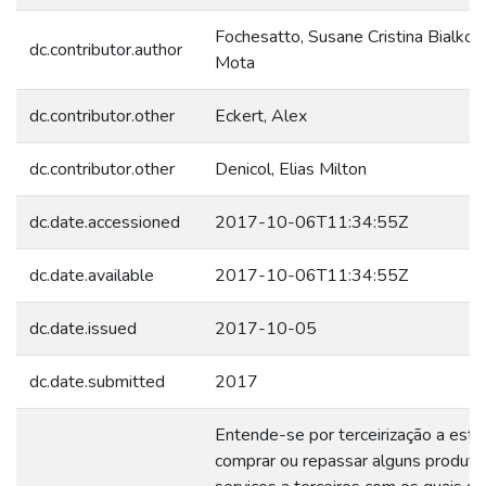
Fochesatto, Susane Cristina Bialkow
dc.contributor.author
Mota
dc.contributor.other
Eckert, Alex
dc.contributor.other
Denicol, Elias Milton
dc.date.accessioned
2017-10-06T11:34:55Z
dc.date.available
2017-10-06T11:34:55Z
dc.date.issued
2017-10-05
dc.date.submitted
2017
Entende-se por terceirização a estr
comprar ou repassar alguns produto