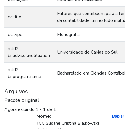
Fatores que contribuem para a terce
dc.title
da contabilidade: um estudo multica
dc.type
Monografia
mtd2-
Universidade de Caxias do Sul
br.advisor.instituation
mtd2-
Bacharelado em Ciências Contábeis
br.program.name
Arquivos
Pacote original
Agora exibindo
1 - 1 de 1
Nome:
Baixar
TCC Susane Cristina Bialkowski