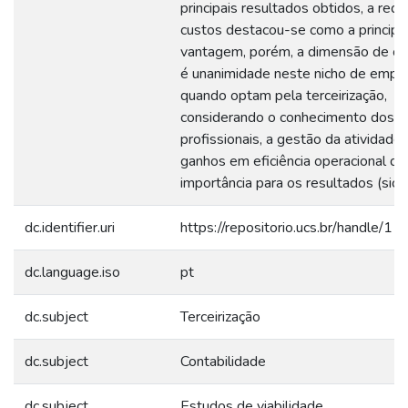
principais resultados obtidos, a red
custos destacou-se como a principa
vantagem, porém, a dimensão de cu
é unanimidade neste nicho de empr
quando optam pela terceirização,
considerando o conhecimento dos
profissionais, a gestão da atividade 
ganhos em eficiência operacional d
importância para os resultados (sic).
dc.identifier.uri
https://repositorio.ucs.br/handle/
dc.language.iso
pt
dc.subject
Terceirização
dc.subject
Contabilidade
dc.subject
Estudos de viabilidade