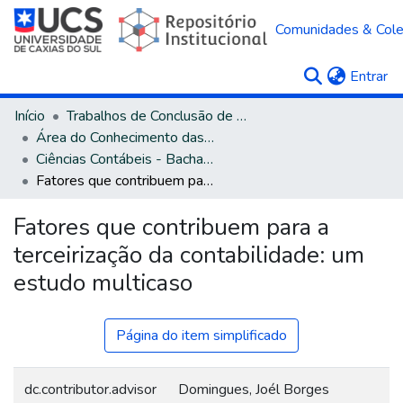
Comunidades & Col
(c
Entrar
Início
Trabalhos de Conclusão de Curso
Área do Conhecimento das Ciências Sociais Aplicadas
Ciências Contábeis - Bacharelado
Fatores que contribuem para a terceirização da contabilidade: um estudo multicaso
Fatores que contribuem para a
terceirização da contabilidade: um
estudo multicaso
Página do item simplificado
dc.contributor.advisor
Domingues, Joél Borges