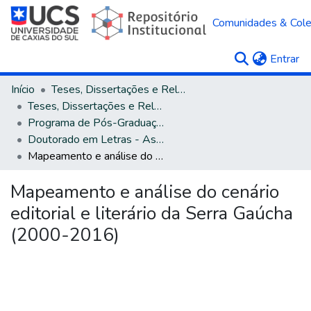
Comunidades & Col
(c
Entrar
Início
Teses, Dissertações e Relatórios
Teses, Dissertações e Relatórios defendidos na UCS
Programa de Pós-Graduação em Letras
Doutorado em Letras - Associação Ampla UCS e UniRitter
Mapeamento e análise do cenário editorial e literário da Serra Gaúcha (2000-2016)
Mapeamento e análise do cenário
editorial e literário da Serra Gaúcha
(2000-2016)