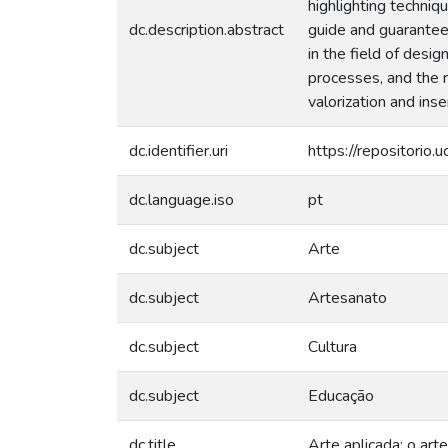
highlighting techniqu
dc.description.abstract
guide and guarantee 
in the field of desig
processes, and the re
valorization and ins
dc.identifier.uri
https://repositorio
dc.language.iso
pt
dc.subject
Arte
dc.subject
Artesanato
dc.subject
Cultura
dc.subject
Educação
dc.title
Arte aplicada: o art