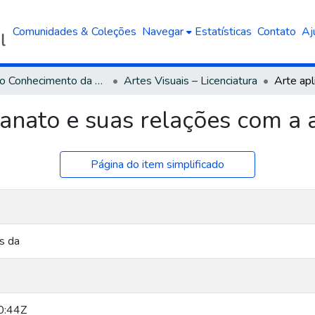
Comunidades & Coleções
Navegar
Estatísticas
Contato
Aj
Área do Conhecimento da Linguística, Letras e Artes
Artes Visuais – Licenciatura
sanato e suas relações com a 
Página do item simplificado
s da
0:44Z