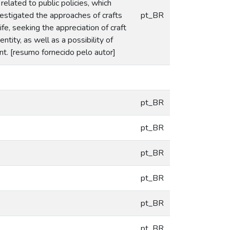
related to public policies, which
nvestigated the approaches of crafts
pt_BR
ife, seeking the appreciation of craft
entity, as well as a possibility of
nt. [resumo fornecido pelo autor]
pt_BR
pt_BR
pt_BR
pt_BR
pt_BR
pt_BR