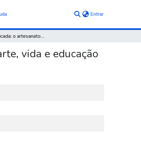
(current)
uda
Entrar
Arte aplicada: o artesanato e suas relações com a arte, vida e educação
arte, vida e educação