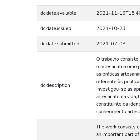
dc.date.available
2021-11-16T18:4
dc.date.issued
2021-10-23
dc.date.submitted
2021-07-08
O trabalho consiste 
o artesanato como 
as práticas artesan
referente às polític
dc.description
Investigou-se as ap
artesanato na vida, 
constituinte da iden
conhecimento artesa
The work consists of 
an important part of