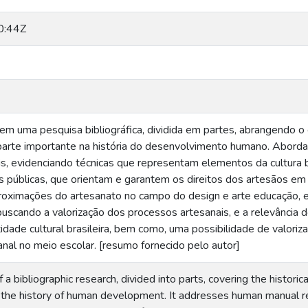
0:44Z
em uma pesquisa bibliográfica, dividida em partes, abrangendo o c
parte importante na história do desenvolvimento humano. Abord
ais, evidenciando técnicas que representam elementos da cultura
as públicas, que orientam e garantem os direitos dos artesãos em to
roximações do artesanato no campo do design e arte educação,
buscando a valorização dos processos artesanais, e a relevância 
tidade cultural brasileira, bem como, uma possibilidade de valori
nal no meio escolar. [resumo fornecido pelo autor]
a bibliographic research, divided into parts, covering the historica
 the history of human development. It addresses human manual rel