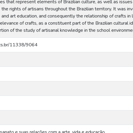
es that represent elements of Brazilian culture, as well as issues 
the rights of artisans throughout the Brazilian territory. It was i
n and art education, and consequently the relationship of crafts in l
levance of crafts, as a constituent part of the Brazilian cultural id
ertion of the study of artisanal knowledge in the school environme
.ucs.br/11338/9064
esanato e suas relações com a arte, vida e educação