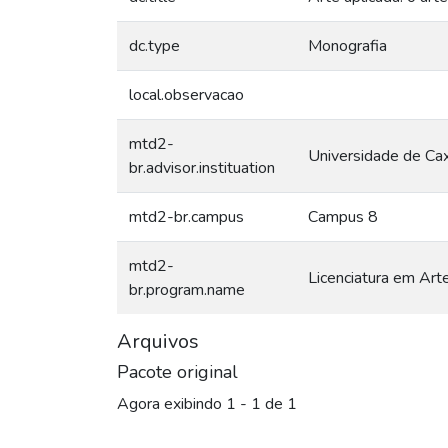
dc.type
Monografia
local.observacao
mtd2-
Universidade de Cax
br.advisor.instituation
mtd2-br.campus
Campus 8
mtd2-
Licenciatura em Art
br.program.name
Arquivos
Pacote original
Agora exibindo
1 - 1 de 1