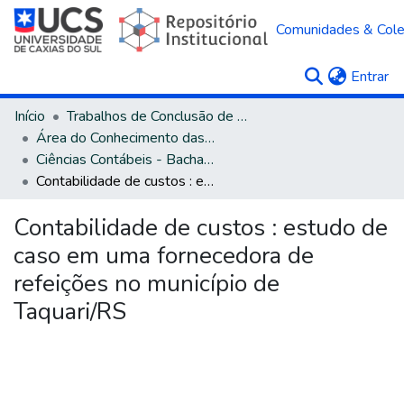
Comunidades & Col
(c
Entrar
Início
Trabalhos de Conclusão de Curso
Área do Conhecimento das Ciências Sociais Aplicadas
Ciências Contábeis - Bacharelado
Contabilidade de custos : estudo de caso em uma fornecedora de refeições no município de Taquari/RS
Contabilidade de custos : estudo de
caso em uma fornecedora de
refeições no município de
Taquari/RS