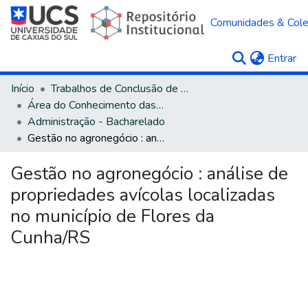
Comunidades & Col
(c
Entrar
Início
Trabalhos de Conclusão de Curso
Área do Conhecimento das Ciências Sociais Aplicadas
Administração - Bacharelado
Gestão no agronegócio : análise de propriedades avícolas localizadas no município de Flores da Cunha/RS
Gestão no agronegócio : análise de
propriedades avícolas localizadas
no município de Flores da
Cunha/RS