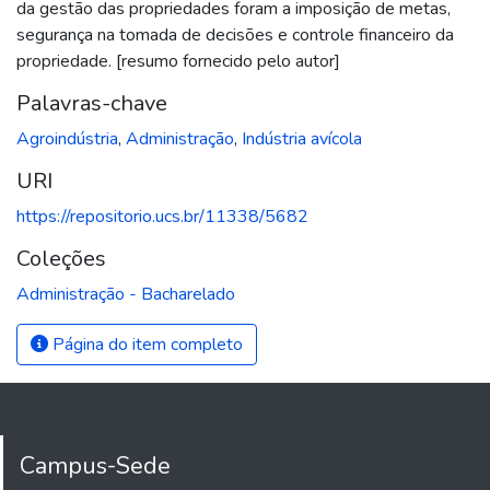
da gestão das propriedades foram a imposição de metas,
segurança na tomada de decisões e controle financeiro da
propriedade. [resumo fornecido pelo autor]
Palavras-chave
Agroindústria
,
Administração
,
Indústria avícola
URI
https://repositorio.ucs.br/11338/5682
Coleções
Administração - Bacharelado
Página do item completo
Campus-Sede