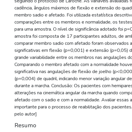
seguindo o protocolo de Laroche. As variáveis avaliadas 
cadência, ângulos máximos de flexão e extensão do quadri
membro sadio e afetado. Foi utilizada estatística descritiv
comparações entre os membros e normalidade, os testes 
para uma amostra. O nível de significância adotado foi p=
amostra foi composta de 17 participantes adultos, de a
comparar membro sadio com afetado foram observados a
significativas em flexão (p=0,001) e extensão (p=0,05) 
grande variabilidade entre os membros nas angulações do 
Comparando o membro afetado com a normalidade houve 
significativa nas angulações de flexão de joelho (p<0,00
(p=0,004) de quadril, indicando menor variação angular de
durante a marcha. Conclusão: Os pacientes com hemipare
alterações na cinemática angular da marcha quando com
afetado com o sadio e com a normalidade. Avaliar essas 
importante para o processo de reabilitação dos pacientes
pelo autor]
Resumo