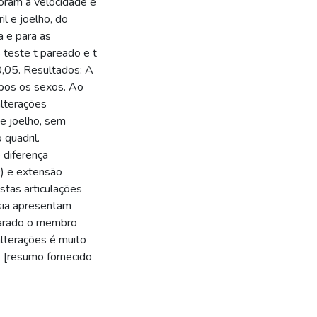
foram a velocidade e
l e joelho, do
a e para as
teste t pareado e t
0,05. Resultados: A
mbos os sexos. Ao
lterações
de joelho, sem
quadril.
diferença
0) e extensão
stas articulações
sia apresentam
parado o membro
alterações é muito
. [resumo fornecido