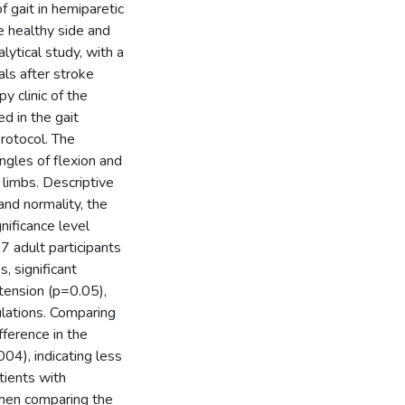
f gait in hemiparetic
e healthy side and
lytical study, with a
als after stroke
y clinic of the
d in the gait
protocol. The
gles of flexion and
 limbs. Descriptive
nd normality, the
nificance level
 adult participants
, significant
tension (p=0.05),
ulations. Comparing
fference in the
04), indicating less
atients with
when comparing the