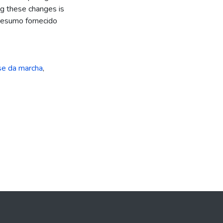
ng these changes is
 [resumo fornecido
se da marcha
,