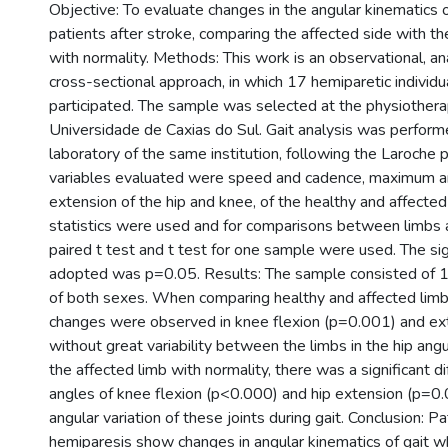
Objective: To evaluate changes in the angular kinematics o
patients after stroke, comparing the affected side with th
with normality. Methods: This work is an observational, ana
cross-sectional approach, in which 17 hemiparetic individu
participated. The sample was selected at the physiotherap
Universidade de Caxias do Sul. Gait analysis was performe
laboratory of the same institution, following the Laroche 
variables evaluated were speed and cadence, maximum an
extension of the hip and knee, of the healthy and affected
statistics were used and for comparisons between limbs a
paired t test and t test for one sample were used. The sig
adopted was p=0.05. Results: The sample consisted of 17
of both sexes. When comparing healthy and affected limbs
changes were observed in knee flexion (p=0.001) and ex
without great variability between the limbs in the hip ang
the affected limb with normality, there was a significant di
angles of knee flexion (p<0.000) and hip extension (p=0.0
angular variation of these joints during gait. Conclusion: P
hemiparesis show changes in angular kinematics of gait 