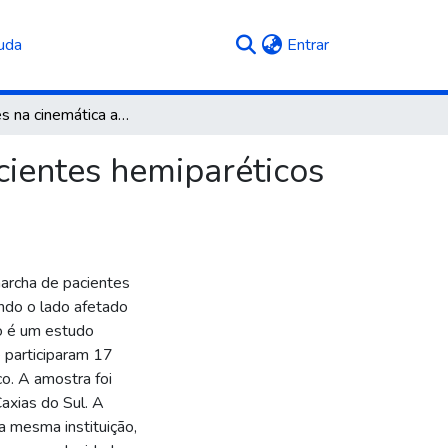
(current)
uda
Entrar
Alterações na cinemática angular da marcha de pacientes hemiparéticos após acidente vascular encefálico
cientes hemiparéticos
marcha de pacientes
ndo o lado afetado
o é um estudo
e participaram 17
o. A amostra foi
Caxias do Sul. A
a mesma instituição,