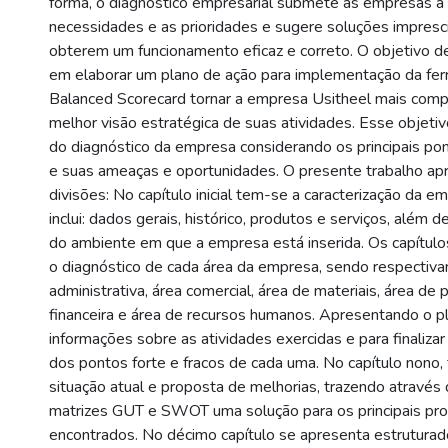
forma, o diagnóstico empresarial submete as empresas a i
necessidades e as prioridades e sugere soluções impresci
obterem um funcionamento eficaz e correto. O objetivo d
em elaborar um plano de ação para implementação da fe
Balanced Scorecard tornar a empresa Usitheel mais com
melhor visão estratégica de suas atividades. Esse objetiv
do diagnóstico da empresa considerando os principais pon
e suas ameaças e oportunidades. O presente trabalho ap
divisões: No capítulo inicial tem-se a caracterização da 
inclui: dados gerais, histórico, produtos e serviços, além d
do ambiente em que a empresa está inserida. Os capítulo
o diagnóstico de cada área da empresa, sendo respectiva
administrativa, área comercial, área de materiais, área de 
financeira e área de recursos humanos. Apresentando o p
informações sobre as atividades exercidas e para finaliz
dos pontos forte e fracos de cada uma. No capítulo nono,
situação atual e proposta de melhorias, trazendo através 
matrizes GUT e SWOT uma solução para os principais pr
encontrados. No décimo capítulo se apresenta estruturado