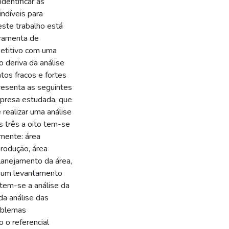
dentificar as
ndíveis para
este trabalho está
rramenta de
petitivo com uma
o deriva da análise
tos fracos e fortes
resenta as seguintes
empresa estudada, que
e realizar uma análise
s três a oito tem-se
mente: área
produção, área
lanejamento da área,
ar um levantamento
 tem-se a análise da
da análise das
oblemas
 o referencial