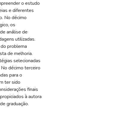
ompreender o estudo
ias e diferentes
do. No décimo
gico, os
de análise de
agens utilizadas.
o do problema
sta de melhoria.
tégias selecionadas
 No décimo terceiro
adas para o
m ter sido
onsiderações finais
propiciados à autora
 de graduação.