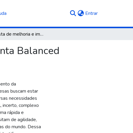
(current)
uda
Entrar
Proposta de melhoria e implementação da ferramenta Balanced Scorecard em empresa da cidade de Caxias do Sul
enta Balanced
mento da
resas buscam estar
ersas necessidades
, incerto, complexo
rma rápida e
itam de agilidade,
ças do mundo. Dessa