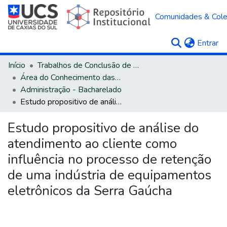
Comunidades & Col
(c
Entrar
Início
Trabalhos de Conclusão de Curso
Área do Conhecimento das Ciências Sociais Aplicadas
Administração - Bacharelado
Estudo propositivo de análise do atendimento ao cliente como influência no processo de retenção de uma indústria de equipamentos eletrônicos da Serra Gaúcha
Estudo propositivo de análise do
atendimento ao cliente como
influência no processo de retenção
de uma indústria de equipamentos
eletrônicos da Serra Gaúcha