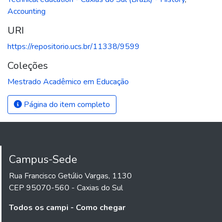
Accounting
URI
https://repositorio.ucs.br/11338/9599
Coleções
Mestrado Acadêmico em Educação
Página do item completo
Campus-Sede
Rua Francisco Getúlio Vargas, 1130
CEP 95070-560 - Caxias do Sul
Todos os campi - Como chegar