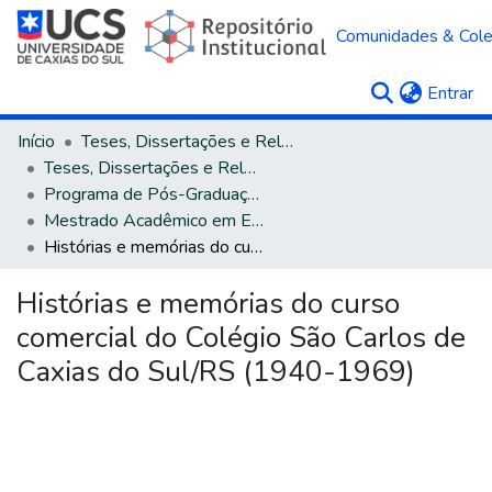
Comunidades & Col
(c
Entrar
Início
Teses, Dissertações e Relatórios
Teses, Dissertações e Relatórios defendidos na UCS
Programa de Pós-Graduação em Educação
Mestrado Acadêmico em Educação
Histórias e memórias do curso comercial do Colégio São Carlos de Caxias do Sul/RS (1940-1969)
Histórias e memórias do curso
comercial do Colégio São Carlos de
Caxias do Sul/RS (1940-1969)