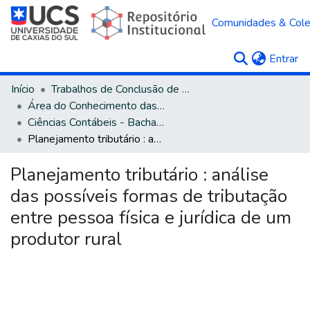
Comunidades & Col
(c
Entrar
Início
Trabalhos de Conclusão de Curso
Área do Conhecimento das Ciências Sociais Aplicadas
Ciências Contábeis - Bacharelado
Planejamento tributário : análise das possíveis formas de tributação entre pessoa física e jurídica de um produtor rural
Planejamento tributário : análise
das possíveis formas de tributação
entre pessoa física e jurídica de um
produtor rural