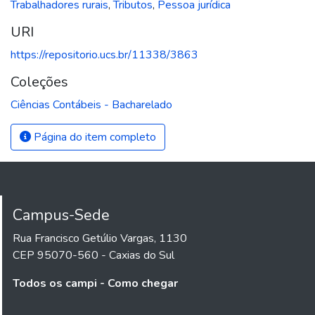
Trabalhadores rurais
,
Tributos
,
Pessoa jurídica
URI
https://repositorio.ucs.br/11338/3863
Coleções
Ciências Contábeis - Bacharelado
Página do item completo
Campus-Sede
Rua Francisco Getúlio Vargas, 1130
CEP 95070-560 - Caxias do Sul
Todos os campi - Como chegar