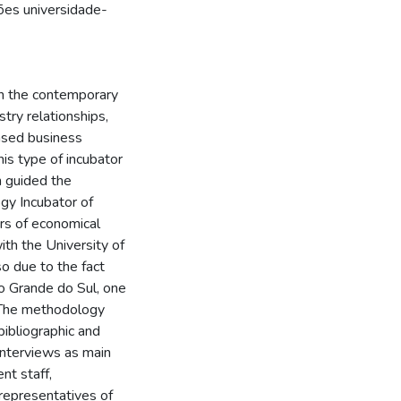
ões universidade-
in the contemporary
try relationships,
ased business
his type of incubator
h guided the
gy Incubator of
ors of economical
th the University of
so due to the fact
Rio Grande do Sul, one
. The methodology
bibliographic and
interviews as main
nt staff,
 representatives of