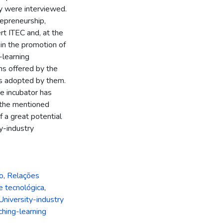
y were interviewed.
repreneurship,
ert ITEC and, at the
in the promotion of
-learning
ns offered by the
s adopted by them.
he incubator has
 the mentioned
f a great potential
ty-industry
o
,
Relações
 tecnológica
,
University-industry
ching-learning