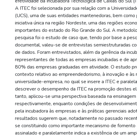
efetividade da Incubadora Tecnológica de Caxias do Sul (
A ITEC foi selecionada por sua relação com a Universidad
(UCS), uma de suas entidades mantenedoras, bem como p
iniciativa única na região Nordeste, uma das regiões eco
importantes do estado do Rio Grande do Sul. A metodolog
pesquisa foi o estudo de caso que, tendo por base a pesqu
documental, valeu-se de entrevistas semiestruturadas co
de dados. Foram entrevistados, além da gerência da incu
representantes de todas as empresas incubadas e de a
80% das empresas graduadas em atividade. O estudo pro
contexto relativo ao empreendedorismo, à inovação e às 
universidade-empresa, no qual se insere a ITEC e parale
descrever o desempenho da ITEC na promoção destes e
tanto, aplicou-se uma perspectiva baseada na ensinagem
respectivamente, enquanto condições de desenvolviment
pela incubadora às empresas e às práticas gerenciais ado
resultados sugerem que, notadamente no passado recent
se constituindo como importante mecanismo de fomento 
assinalado e paralelamente indica a existência de um ampl