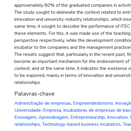
approximately 80% of the graduated companies in activit
The study sought to delineate the context related to ent
innovation and university-industry relationships, which ins
same time, it sought to describe the performance of ITEC 
these elements. For this, it was made use of the teaching
perspective respectively, while the development conditio
incubator to the companies and the management practice
The results suggest that, particularly in the recent past, t
become an important mechanism for the endorsement of
context, and at the same time, it indicates the existence o
to be explored, mainly in terms of innovation and universi
relationships.
Palavras-chave
Administração de empresas
,
Empreendedorismo
,
Inovaçã
Universidade-Empresa
,
Incubadoras de empresas de base
Ensinagem
,
Aprendizagem
,
Entrepreneurship
,
Innovation
,
relationships
,
Technology-based business incubators
,
Tea