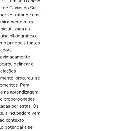
ITEC) em seu cenário.
e de Caxias do Sul
or se tratar de uma
nomicamente mais
ia utilizada na
isa bibliográfica e
mo principais fontes
badora,
proximadamente
curou delinear o
relações
lamente, procurou-se
lementos. Para
 e na aprendizagem,
o proporcionadas
tadas por estas. Os
e, a incubadora vem
ao contexto
o potencial a ser