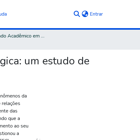
(current)
uda
Entrar
Mestrado Acadêmico em Administração
gica: um estudo de
 fenômenos da
 relações
ente das
ndo que a
fomento ao seu
stionou a