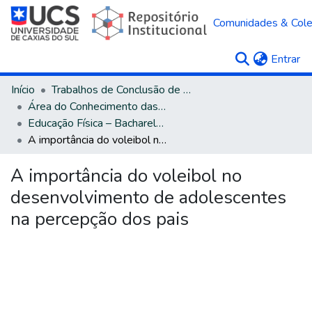
Comunidades & Col
(c
Entrar
Início
Trabalhos de Conclusão de Curso
Área do Conhecimento das Ciências da Saúde
Educação Física – Bacharelado
A importância do voleibol no desenvolvimento de adolescentes na percepção dos pais
A importância do voleibol no
desenvolvimento de adolescentes
na percepção dos pais