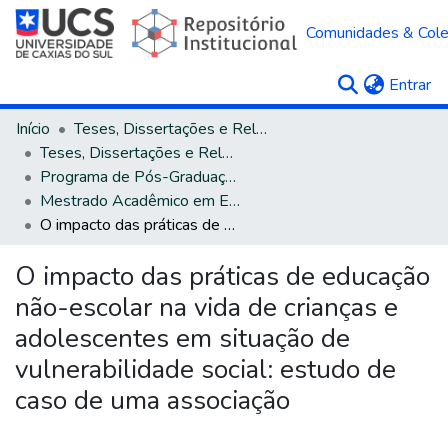
Comunidades & Col
(c
Entrar
Início
Teses, Dissertações e Relatórios
Teses, Dissertações e Relatórios defendidos na UCS
Programa de Pós-Graduação em Educação
Mestrado Acadêmico em Educação
O impacto das práticas de educação não-escolar na vida de crianças e adolescentes em situação de vulnerabilidade social: estudo de caso de uma associação
O impacto das práticas de educação
não-escolar na vida de crianças e
adolescentes em situação de
vulnerabilidade social: estudo de
caso de uma associação