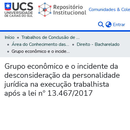
Comunidades & Col
(c
Entrar
Início
Trabalhos de Conclusão de Curso
Área do Conhecimento das Ciências Sociais Aplicadas
Direito - Bacharelado
Grupo econômico e o incidente da desconsideração da personalidade jurídica na execução trabalhista após a lei nº 13.467/2017
Grupo econômico e o incidente da
desconsideração da personalidade
jurídica na execução trabalhista
após a lei nº 13.467/2017