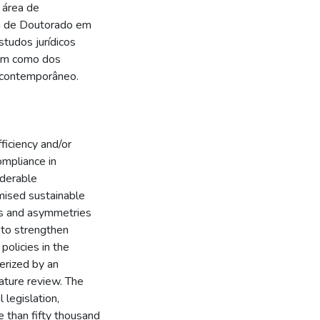
 área de
ma de Doutorado em
tudos jurídicos
bem como dos
l contemporâneo.
fficiency and/or
ompliance in
iderable
mised sustainable
ps and asymmetries
s to strengthen
policies in the
erized by an
ature review. The
 legislation,
e than fifty thousand