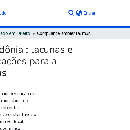
(current)
uda
Entrar
ado em Direito
Compliance ambiental municipal no estado de Rondônia : lacunas e assimetrias do framework regulatório e suas implicações para a efetividade da conformidade e das políticas públicas
ônia : lacunas e
cações para a
as
e/ou inadequação dos
 municípios do
ambiental,
nto sustentável, a
 nível local,
governança