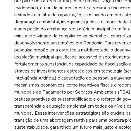
por parte dos atores. A fragilidade da fiscalização munici
evidenciada, atribuída principalmente a recursos financei
limitados e à falta de capacitação, culminando em persis
degradação ambiental, insegurança jurídica e impunidade. 
inadequação do arcabouço regulatório municipal é um fato
mina a efetividade do compliance ambiental e a concretiz
desenvolvimento sustentável em Rondônia. Para reverter 
pesquisa propõe uma estratégia multifacetada: o desenv
legislação municipal qualificada, acessível e setorialmente
fortalecimento substancial da capacidade de fiscalização
através de investimentos estratégicos em tecnologia (s
Inteligência Artificial) e capacitação de pessoal; a alavan
mecanismos econômicos, como incentivos fiscais direcio
municipais de Pagamento por Serviços Ambientais (PSA),
práticas proativas de sustentabilidade; e o reforço da gov
transparência e educação ambiental em todos os níveis d
municipal. Essas intervenções estratégicas são cruciais p
transição de uma abordagem reativa para uma postura pro
sustentabilidade, garantindo um futuro mais justo e ecol