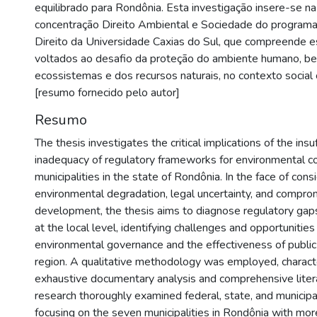
equilibrado para Rondônia. Esta investigação insere-se na
concentração Direito Ambiental e Sociedade do progra
Direito da Universidade Caxias do Sul, que compreende es
voltados ao desafio da proteção do ambiente humano, 
ecossistemas e dos recursos naturais, no contexto socia
[resumo fornecido pelo autor]
Resumo
The thesis investigates the critical implications of the insu
inadequacy of regulatory frameworks for environmental c
municipalities in the state of Rondônia. In the face of cons
environmental degradation, legal uncertainty, and compro
development, the thesis aims to diagnose regulatory ga
at the local level, identifying challenges and opportunitie
environmental governance and the effectiveness of public 
region. A qualitative methodology was employed, charact
exhaustive documentary analysis and comprehensive liter
research thoroughly examined federal, state, and municipal
focusing on the seven municipalities in Rondônia with mor