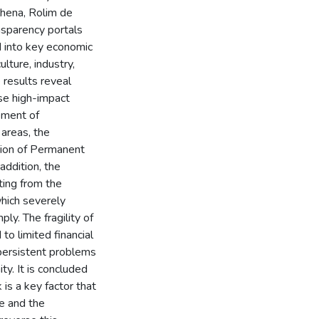
lhena, Rolim de
nsparency portals
d into key economic
lture, industry,
 results reveal
ese high-impact
gement of
 areas, the
ction of Permanent
addition, the
ting from the
 which severely
ly. The fragility of
to limited financial
 persistent problems
ty. It is concluded
is a key factor that
e and the