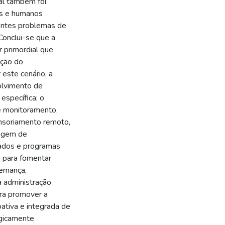
pal também foi
ros e humanos
tentes problemas de
Conclui-se que a
r primordial que
ação do
este cenário, a
olvimento de
 específica; o
 e monitoramento,
ensoriamento remoto,
cagem de
nados e programas
 para fomentar
ernança,
a administração
ara promover a
ativa e integrada de
ogicamente