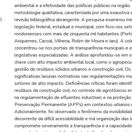
ambiental e a efetividade das políticas públicas na regiã
metodologia qualitativa, caracterizada por uma exaustiva
5
revisão bibliográfica abrangente. A pesquisa examinou m
legislação federal, estadual e municipal, com foco nos set
rondonienses com mais de cinquenta mil habitantes (Porto
Ariquemes, Cacoal, Vilhena, Rolim de Moura e Jaru). A co
concentrou-se nos portais de transparência municipais e
legislativas especializadas. A análise aprofundou-se em
chave com alto impacto ambiental local, como o agropecuári
gestão de resíduos sólidos urbanos e construção civil. O
significativas lacunas normativas nas regulamentações mu
setores de alto impacto. Deficiências críticas foram ident
resíduos da construção civil, no controle de agrotóxicos e
na regulamentação de efluentes industriais e na proteção
Preservação Permanente (APPs) em contextos urbanos e 
Adicionalmente, foi observado o fenômeno da invisibilidad
decorrente da difícil acessibilidade e má organização das le
compromete severamente a transparência e a capacidad