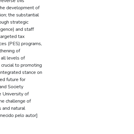
reverse this
 the development of
ion; the substantial
ough strategic
igence) and staff
targeted tax
ices (PES) programs,
gthening of
all levels of
 crucial to promoting
 integrated stance on
ed future for
 and Society
 University of
he challenge of
 and natural
rnecido pelo autor]