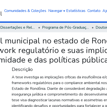
Comunidades & Coleções
Navegar
Estatísticas
Contato
Aj
Teses, Dissertações e Relatórios defendidos na UCS
Programa de Pós-Graduação em Direito
Doutor
 municipal no estado de Rond
ork regulatório e suas impli
midade e das políticas públic
Descrição
A tese investiga as implicações críticas da insuficiência 
frameworks regulatórios para o compliance ambiental nos
Estado de Rondônia. Diante de considerável degradação 
insegurança jurídica e comprometimento do desenvolvime
tese visa diagnosticar lacunas normativas e assimetrias em
identificando desafios e oportunidades para fortalecer a 