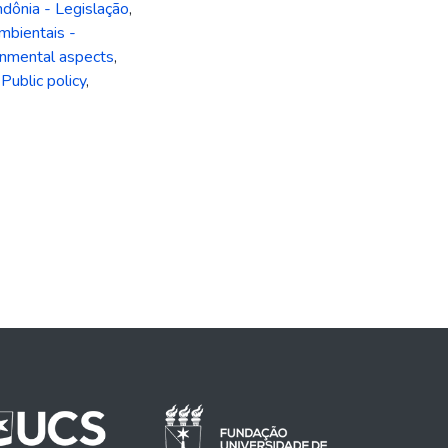
dônia - Legislação
,
mbientais -
onmental aspects
,
,
Public policy
,