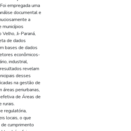
o. Foi empregada uma
 análise documental e
inuciosamente a
e municípios
 Velho, Ji-Paraná,
leta de dados
 em bases de dados
 setores econômicos-
o, industrial,
s resultados revelam
nicipais desses
ificadas na gestão de
m áreas periurbanas,
 efetiva de Áreas de
rurais.
e regulatória,
is locais, o que
e de cumprimento