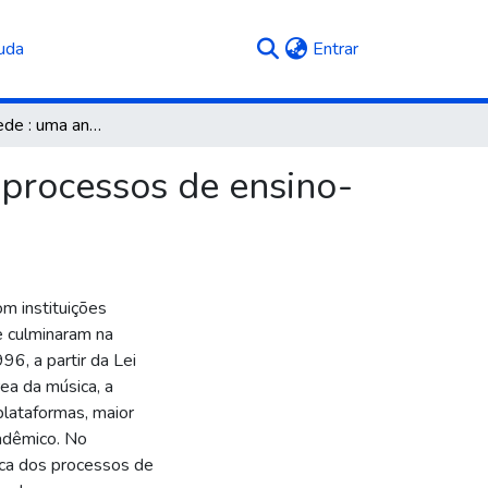
(current)
uda
Entrar
Brincando de rede : uma análise metodológica dos processos de ensino-aprendizagem de música no contexto EaD
 processos de ensino-
om instituições
e culminaram na
6, a partir da Lei
ea da música, a
lataformas, maior
cadêmico. No
ica dos processos de