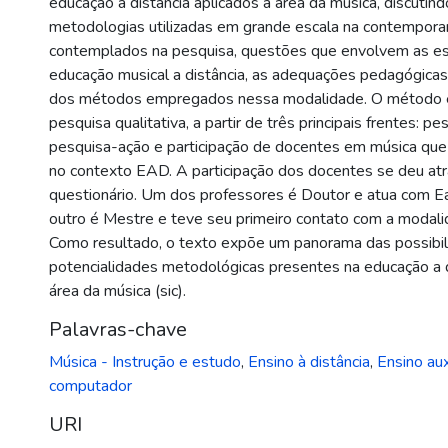
educação a distância aplicados à área da música, discutin
metodologias utilizadas em grande escala na contempora
contemplados na pesquisa, questões que envolvem as es
educação musical a distância, as adequações pedagógicas 
dos métodos empregados nessa modalidade. O método es
pesquisa qualitativa, a partir de três principais frentes: pes
pesquisa-ação e participação de docentes em música que
no contexto EAD. A participação dos docentes se deu at
questionário. Um dos professores é Doutor e atua com 
outro é Mestre e teve seu primeiro contato com a moda
Como resultado, o texto expõe um panorama das possibil
potencialidades metodológicas presentes na educação a d
área da música (sic).
Palavras-chave
Música - Instrução e estudo
,
Ensino à distância
,
Ensino aux
computador
URI