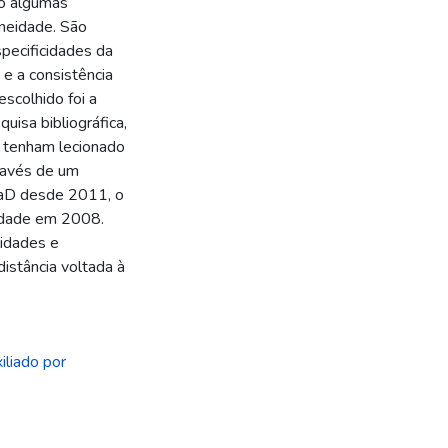
do algumas
neidade. São
pecificidades da
e a consistência
colhido foi a
quisa bibliográfica,
 tenham lecionado
ravés de um
EaD desde 2011, o
lidade em 2008.
idades e
istância voltada à
iliado por