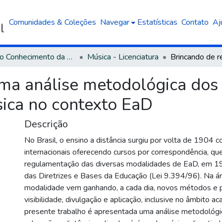
Comunidades & Coleções
Navegar
Estatísticas
Contato
Aj
Área do Conhecimento da Linguística, Letras e Artes
Música - Licenciatura
uma análise metodológica dos
ica no contexto EaD
Descrição
No Brasil, o ensino a distância surgiu por volta de 1904 c
internacionais oferecendo cursos por correspondência, qu
regulamentação das diversas modalidades de EaD, em 199
das Diretrizes e Bases da Educação (Lei 9.394/96). Na ár
modalidade vem ganhando, a cada dia, novos métodos e p
visibilidade, divulgação e aplicação, inclusive no âmbito a
presente trabalho é apresentada uma análise metodológ