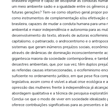
brasileira vigente é capaz de disciplinar as condutas huma
um meio ambiente sadio e a igualdade entre os gêneros 
futuras gerações? Tem-se como objetivo geral propor po
como instrumentos de complementação e/ou efetivação d
brasileira, capazes de mudar a conduta humana para uma 
ambiental e maior independência e autonomia para as mu
desenvolvimento do texto, através de autoras ecofeminis
capitalismo, o patriarcado, o androcentrismo e o antropoc
sistemas que geram inúmeros prejuízos sociais, econômic
através de dinâmicas de dominação inconscientemente ac
gigantesca maioria da sociedade contemporânea, e tam
desastres ambientais, que, por sua vez, têm duplos preju
as referidas causas interseccionadas, o ecofeminismo enc
suficiente no ordenamento jurídico, em que pese fica comp
legislativa, assim como é visível a atual crise ecológica e
opressão das mulheres frente à independência já alcanç
abordagem qualitativa e a técnica de pesquisa exploratória
Conclui-se que o modo de viver em sociedade idealizado
oferece contribuições significativas para as presentes e à