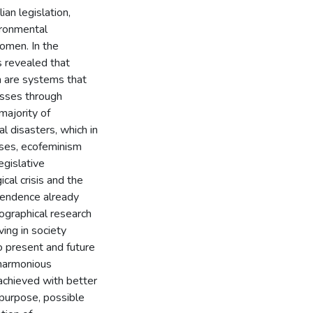
an legislation,
ironmental
omen. In the
s revealed that
m are systems that
osses through
majority of
l disasters, which in
uses, ecofeminism
egislative
cal crisis and the
pendence already
iographical research
ving in society
to present and future
 harmonious
 achieved with better
 purpose, possible