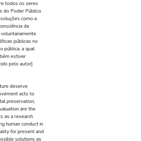
tre todos os seres
as do Poder Público
s soluções como a
consciência da
 voluntariamente
íticas públicas no
 pública, a qual
mbém estiver
ido pelo autor]
ture deserve
movement acts to
al preservation,
aluation are the
ts as a research
ting human conduct in
lity for present and
ossible solutions as