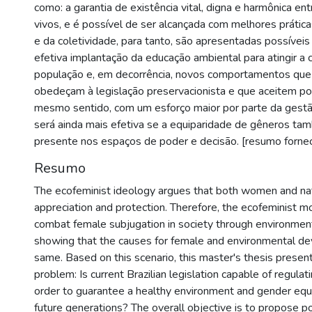
como: a garantia de existência vital, digna e harmônica en
vivos, e é possível de ser alcançada com melhores prátic
e da coletividade, para tanto, são apresentadas possívei
efetiva implantação da educação ambiental para atingir a 
população e, em decorrência, novos comportamentos que
obedeçam à legislação preservacionista e que aceitem pol
mesmo sentido, com um esforço maior por parte da gestão
será ainda mais efetiva se a equiparidade de gêneros ta
presente nos espaços de poder e decisão. [resumo fornec
Resumo
The ecofeminist ideology argues that both women and na
appreciation and protection. Therefore, the ecofeminist 
combat female subjugation in society through environment
showing that the causes for female and environmental dev
same. Based on this scenario, this master's thesis presen
problem: Is current Brazilian legislation capable of regula
order to guarantee a healthy environment and gender equa
future generations? The overall objective is to propose p