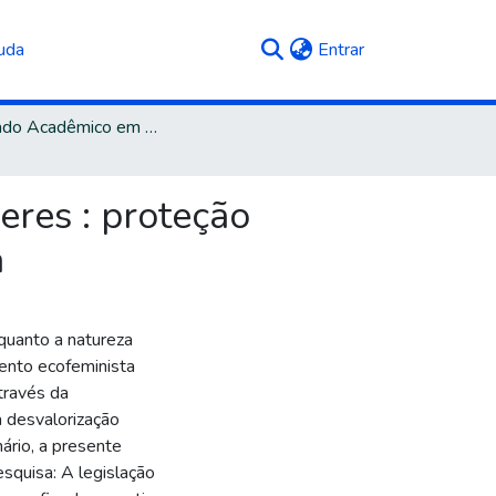
(current)
uda
Entrar
Mestrado Acadêmico em Direito
res : proteção
a
quanto a natureza
ento ecofeminista
través da
a desvalorização
ário, a presente
quisa: A legislação