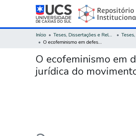
Início
Teses, Dissertações e Relatórios
O ecofeminismo em defesa da natureza e das mulheres : proteção jurídica do movimento à luz da legislação brasileira
O ecofeminismo em de
jurídica do movimento