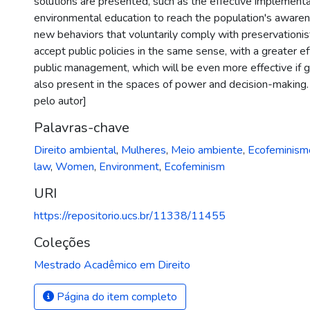
solutions are presented, such as the effective implementa
environmental education to reach the population's awarene
new behaviors that voluntarily comply with preservationist
accept public policies in the same sense, with a greater ef
public management, which will be even more effective if g
also present in the spaces of power and decision-making.
pelo autor]
Palavras-chave
Direito ambiental
,
Mulheres
,
Meio ambiente
,
Ecofeminism
law
,
Women
,
Environment
,
Ecofeminism
URI
https://repositorio.ucs.br/11338/11455
Coleções
Mestrado Acadêmico em Direito
Página do item completo