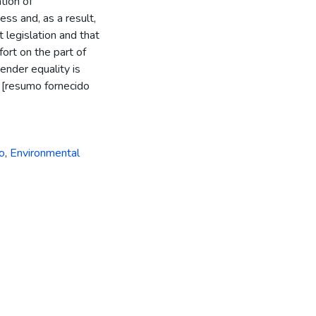
tion of
ss and, as a result,
 legislation and that
fort on the part of
ender equality is
 [resumo fornecido
o
,
Environmental