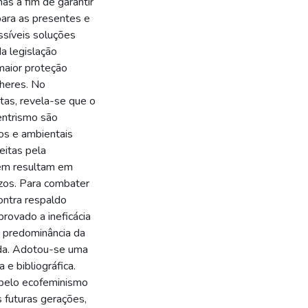
nas a fim de garantir
para as presentes e
ssíveis soluções
a legislação
maior proteção
lheres. No
tas, revela-se que o
entrismo são
os e ambientais
eitas pela
bém resultam em
ízos. Para combater
ontra respaldo
rovado a ineficácia
 a predominância da
ada. Adotou-se uma
 e bibliográfica.
 pelo ecofeminismo
s futuras gerações,