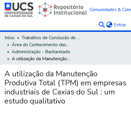
Comunidades & Col
(c
Entrar
Início
Trabalhos de Conclusão de Curso
Área do Conhecimento das Ciências Sociais Aplicadas
Administração - Bacharelado
A utilização da Manutenção Produtiva Total (TPM) em empresas industriais de Caxias do Sul : um estudo qualitativo
A utilização da Manutenção
Produtiva Total (TPM) em empresas
industriais de Caxias do Sul : um
estudo qualitativo