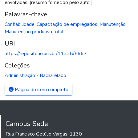
envolvidas. [resumo fornecido pelo autor]
Palavras-chave
Confiabilidade
,
Capacitação de empregados
,
Manutenção
,
Manutenção produtiva total
URI
https://repositorio.ucs.br/11338/5667
Coleções
Administração - Bacharelado
Página do item completo
Campus-Sede
Rua Francisco Getúlio Vargas, 1130