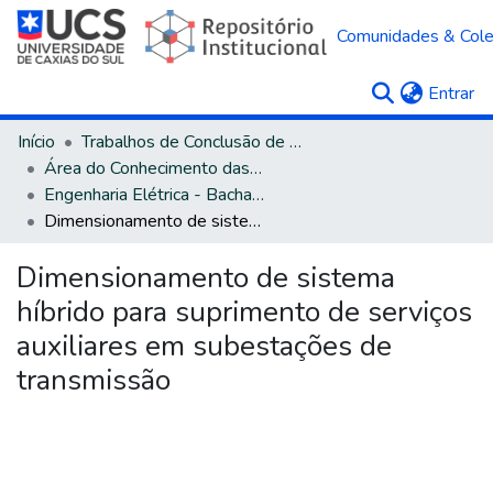
Comunidades & Col
(c
Entrar
Início
Trabalhos de Conclusão de Curso
Área do Conhecimento das Engenharias
Engenharia Elétrica - Bacharelado
Dimensionamento de sistema híbrido para suprimento de serviços auxiliares em subestações de transmissão
Dimensionamento de sistema
híbrido para suprimento de serviços
auxiliares em subestações de
transmissão