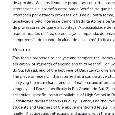
de aproximação já realizados e propostas concretas, com
internacionais e interação entre pares. Verifica-se que há 
interações por estarem previstas, de uma ou outra forma, 
legislação e pelo interesse demonstrado tanto pela part
de professores de que ela aconteça. A possibilidade de ref
especificidades da área de educação comparada, do ensino
compreensão de mundo do aluno de ensino médio fica evi
Resumo
This thesis proposes to analyse and compare the literary 
education, of students of second and third year of High Sc
do Sul (Brazil), and of the last year of Bachillerato diversi
The piece of research, characterized as a comparative stud
analysing the main characteristics of national and internatio
Uruguay and Brazil, specifically in Rio Grande do Sul, 2) an
schedules, specific literature syllabus, of High School in 
Bachillerato diversificado in Uruguay, 3) analysing the voic
students and teachers of the above mentioned levels in bo
finally, 4) suggesting reflections and actions, with the ai