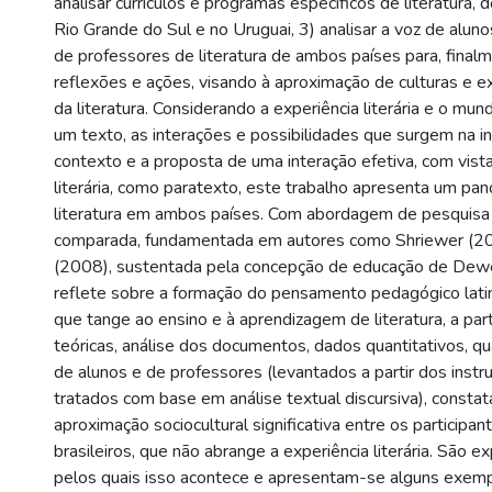
analisar currículos e programas específicos de literatura,
Rio Grande do Sul e no Uruguai, 3) analisar a voz de alun
de professores de literatura de ambos países para, final
reflexões e ações, visando à aproximação de culturas e ex
da literatura. Considerando a experiência literária e o mun
um texto, as interações e possibilidades que surgem na i
contexto e a proposta de uma interação efetiva, com vista
literária, como paratexto, este trabalho apresenta um pa
literatura em ambos países. Com abordagem de pesquis
comparada, fundamentada em autores como Shriewer (2
(2008), sustentada pela concepção de educação de Dew
reflete sobre a formação do pensamento pedagógico lati
que tange ao ensino e à aprendizagem de literatura, a par
teóricas, análise dos documentos, dados quantitativos, qua
de alunos e de professores (levantados a partir dos instr
tratados com base em análise textual discursiva), consta
aproximação sociocultural significativa entre os participan
brasileiros, que não abrange a experiência literária. São 
pelos quais isso acontece e apresentam-se alguns exemp