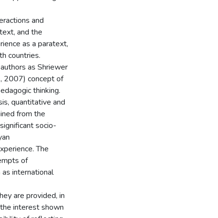
teractions and
ntext, and the
erience as a paratext,
th countries.
 authors as Shriewer
 2007) concept of
pedagogic thinking.
is, quantitative and
ained from the
significant socio-
yan
 experience. The
empts of
as international
hey are provided, in
h the interest shown