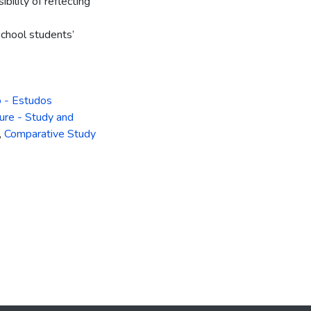
ility of reflecting
school students’
 - Estudos
ture - Study and
,
Comparative Study