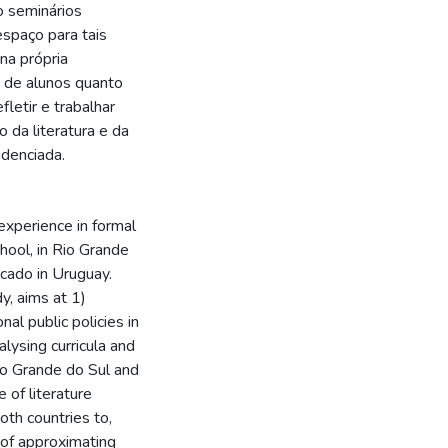
o seminários
espaço para tais
na própria
e de alunos quanto
letir e trabalhar
 da literatura e da
denciada.
experience in formal
hool, in Rio Grande
ficado in Uruguay.
y, aims at 1)
nal public policies in
alysing curricula and
Rio Grande do Sul and
e of literature
th countries to,
m of approximating