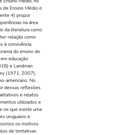
 de Ensino Médio, no
os de Ensino Médio e
mente 4) propor
periências na área
do da literatura como
nter-relação como
s à convivência
norama do ensino de
a em educação
018) e Landman
ey (1971, 2007),
no-americano. No
tir dessas reflexões
litativos e relatos
umentos utilizados e
ta-se que existe uma
tes uruguaios e
expostos os motivos
los de tentativas