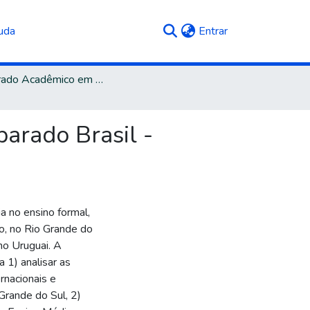
(current)
uda
Entrar
Doutorado Acadêmico em Educação
parado Brasil -
ia no ensino formal,
o, no Rio Grande do
 no Uruguai. A
 1) analisar as
ernacionais e
 Grande do Sul, 2)