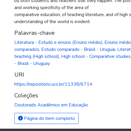
by both students and teachers that they happen. The possib
and working specificity of the area of
comparative education, of teaching literature, and of high 
understanding of the world is evident.
Palavras-chave
Literatura - Estudo e ensino (Ensino médio)
,
Ensino médio
comparados
,
Estudo comparado - Brasil - Uruguai
,
Litera
teaching (High school)
,
High school - Comparative studies
- Brazil - Uruguay
URI
https://repositorio.ucs.br/11338/6714
Coleções
Doutorado Acadêmico em Educação
Página do item completo