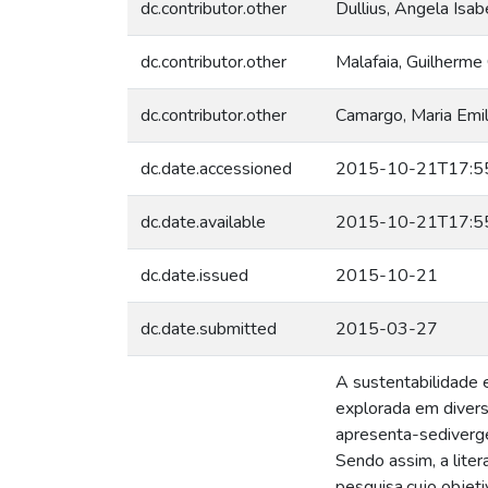
dc.contributor.other
Dullius, Angela Isa
dc.contributor.other
Malafaia, Guilherme
dc.contributor.other
Camargo, Maria Emil
dc.date.accessioned
2015-10-21T17:5
dc.date.available
2015-10-21T17:5
dc.date.issued
2015-10-21
dc.date.submitted
2015-03-27
A sustentabilidade 
explorada em divers
apresenta-sediverge
Sendo assim, a liter
pesquisa,cujo objeti