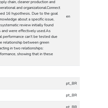
pply chain, cleaner production and
perational and organizational.Connect
ned 16 hypothesis. Due to the goal
en
knowledge about a specific issue,
ystematic review initially found
s and were effectively used.As
nal performance can’t be tested due
he relationship between green
cting in two relationships:
rformance, showing that in these
pt_BR
pt_BR
pt_BR