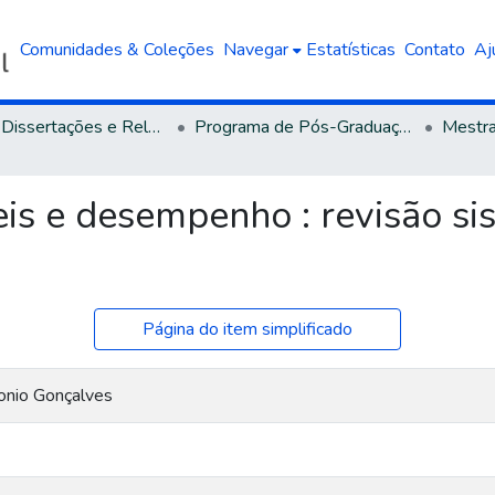
Comunidades & Coleções
Navegar
Estatísticas
Contato
Aj
Teses, Dissertações e Relatórios defendidos na UCS
Programa de Pós-Graduação em Administração
is e desempenho : revisão si
Página do item simplificado
onio Gonçalves