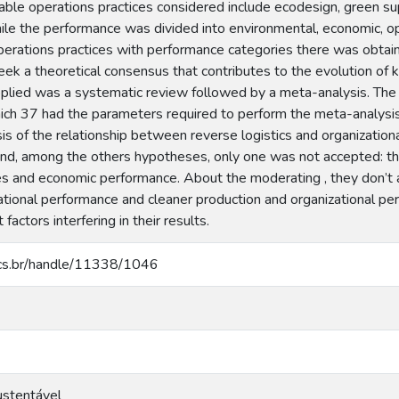
nable operations practices considered include ecodesign, green su
hile the performance was divided into environmental, economic, o
perations practices with performance categories there was obtai
seek a theoretical consensus that contributes to the evolution of 
lied was a systematic review followed by a meta-analysis. The s
ich 37 had the parameters required to perform the meta-analysi
is of the relationship between reverse logistics and organizatio
a and, among the others hypotheses, only one was not accepted: t
es and economic performance. About the moderating , they don’t a
tional performance and cleaner production and organizational pe
 factors interfering in their results.
.ucs.br/handle/11338/1046
stentável