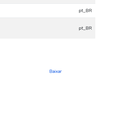
pt_BR
pt_BR
Baixar