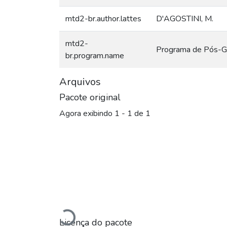
mtd2-br.author.lattes
D'AGOSTINI, M.
mtd2-
Programa de Pós-G
br.program.name
Arquivos
Pacote original
Agora exibindo
1 - 1 de 1
Licença do pacote