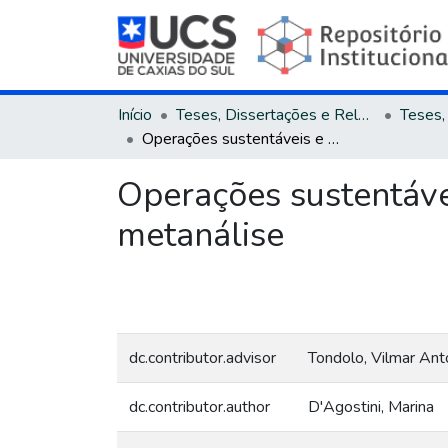
Início
Teses, Dissertações e Relatórios
Operações sustentáveis e desempenho : revisão sistemática e metanálise
Operações sustentáve
metanálise
dc.contributor.advisor
Tondolo, Vilmar Ant
dc.contributor.author
D'Agostini, Marina