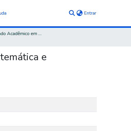
(current)
uda
Entrar
Mestrado Acadêmico em Administração
stemática e