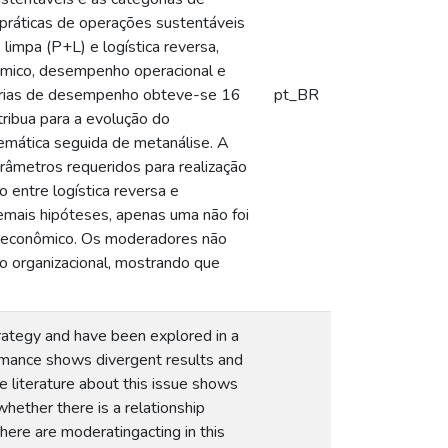
práticas de operações sustentáveis
impa (P+L) e logística reversa,
mico, desempenho operacional e
gorias de desempenho obteve-se 16
pt_BR
ribua para a evolução do
temática seguida de metanálise. A
râmetros requeridos para realização
 entre logística reversa e
emais hipóteses, apenas uma não foi
ho econômico. Os moderadores não
 organizacional, mostrando que
trategy and have been explored in a
ormance shows divergent results and
he literature about this issue shows
whether there is a relationship
ere are moderatingacting in this