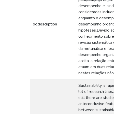
desempenho e, ainda
consideradas inclue
enquanto o desempe
dc.description
desempenho organiz
hipóteses.Devido ao
conhecimento sobre 
revisão sistemática
da metanálise e fora
desempenho organiza
aceita: a relação e
atuam em duas rela
nestas relações não 
Sustainability is ra
lot of research lin
still there are studi
an inconclusive feat
between sustainable