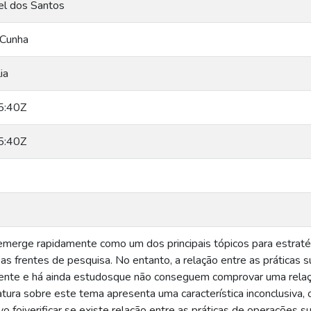
bel dos Santos
 Cunha
ia
5:40Z
5:40Z
emerge rapidamente como um dos principais tópicos para estraté
as frentes de pesquisa. No entanto, a relação entre as práticas
nte e há ainda estudosque não conseguem comprovar uma relação
atura sobre este tema apresenta uma característica inconclusiva,
vo foiverificar se existe relação entre as práticas de operações s