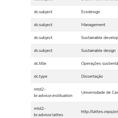
dc.subject
Ecodesign
dc.subject
Management
dc.subject
Sustainable develo
dc.subject
Sustainable design
dc.title
Operações sustentáv
dc.type
Dissertação
mtd2-
Universidade de Cax
br.advisor.instituation
mtd2-
http://lattes.cnp
br.advisor.lattes