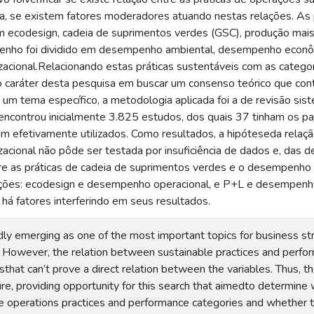
, se existem fatores moderadores atuando nestas relações. As 
m ecodesign, cadeia de suprimentos verdes (GSC), produção mais l
nho foi dividido em desempenho ambiental, desempenho econô
acional.Relacionando estas práticas sustentáveis com as cate
 caráter desta pesquisa em buscar um consenso teórico que cont
um tema específico, a metodologia aplicada foi a de revisão sis
 encontrou inicialmente 3.825 estudos, dos quais 37 tinham os pa
m efetivamente utilizados. Como resultados, a hipóteseda relação
cional não pôde ser testada por insuficiência de dados e, das d
ntre as práticas de cadeia de suprimentos verdes e o desempen
ções: ecodesign e desempenho operacional, e P+L e desempenho
há fatores interferindo em seus resultados.
pidly emerging as one of the most important topics for business s
es. However, the relation between sustainable practices and perf
esthat can’t prove a direct relation between the variables. Thus, t
ure, providing opportunity for this search that aimedto determine 
 operations practices and performance categories and whether th