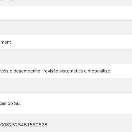
pment
eis e desempenho : revisão sistemática e metanálise
ias do Sul
q.br/0082525481590528