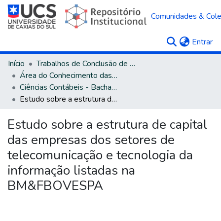
Comunidades & Col
(c
Entrar
Início
Trabalhos de Conclusão de Curso
Área do Conhecimento das Ciências Sociais Aplicadas
Ciências Contábeis - Bacharelado
Estudo sobre a estrutura de capital das empresas dos setores de telecomunicação e tecnologia da informação listadas na BM&FBOVESPA
Estudo sobre a estrutura de capital
das empresas dos setores de
telecomunicação e tecnologia da
informação listadas na
BM&FBOVESPA