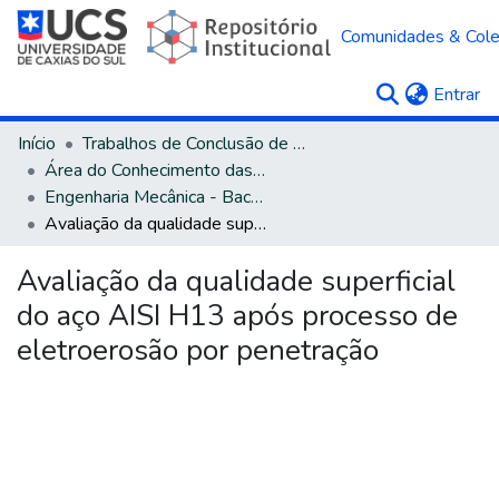
Comunidades & Col
(c
Entrar
Início
Trabalhos de Conclusão de Curso
Área do Conhecimento das Engenharias
Engenharia Mecânica - Bacharelado
Avaliação da qualidade superficial do aço AISI H13 após processo de eletroerosão por penetração
Avaliação da qualidade superficial
do aço AISI H13 após processo de
eletroerosão por penetração