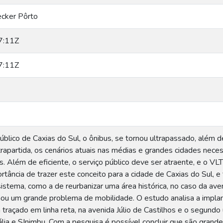
ecker Pôrto
7:11Z
7:11Z
público de Caxias do Sul, o ônibus, se tornou ultrapassado, além
rapartida, os cenários atuais nas médias e grandes cidades nece
s. Além de eficiente, o serviço público deve ser atraente, e o VL
ortância de trazer este conceito para a cidade de Caxias do Sul,
stema, como a de reurbanizar uma área histórica, no caso da aven
nou um grande problema de mobilidade. O estudo analisa a impla
traçado em linha reta, na avenida Júlio de Castilhos e o segundo 
Itália e SInimbu. Com a pesquisa é possível concluir que são gran