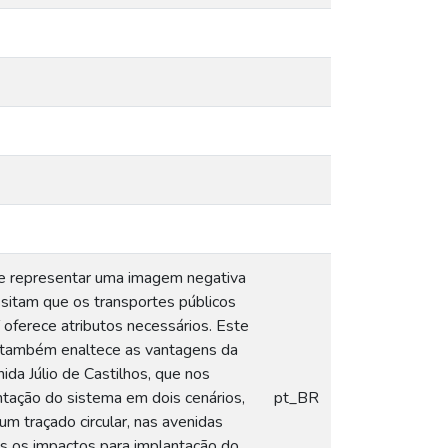
 de representar uma imagem negativa
ssitam que os transportes públicos
T oferece atributos necessários. Este
 e também enaltece as vantagens da
ida Júlio de Castilhos, que nos
ntação do sistema em dois cenários,
pt_BR
um traçado circular, nas avenidas
des os impactos para implantação do