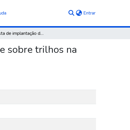
(current)
uda
Entrar
Proposta de implantação do sistema de veículo leve sobre trilhos na região central de Caxias do Sul/RS
e sobre trilhos na