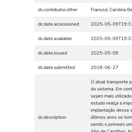
dc.contributor.other
Fransozi, Carolina B
dc.date.accessioned
2025-05-09T19:3
dc.date.available
2025-05-09T19:3
dc.date.issued
2025-05-09
dc.date.submitted
2018-06-27
O atual transporte 
do sistema. Em cont
sejam mais utilizado
estudo realça a imp
implantação desse si
dc.description
últimos anos se tor
sendo o primeiro um 
Júlio de Castilhos, 