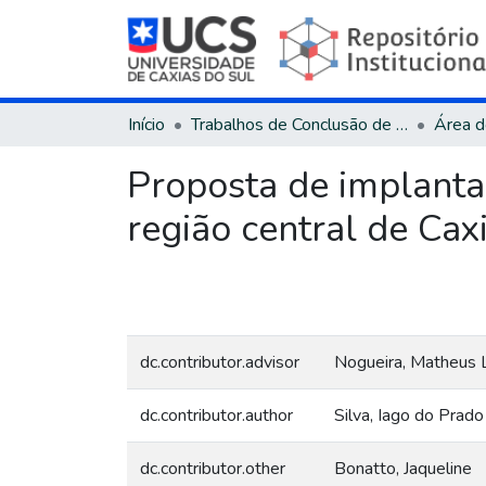
Início
Trabalhos de Conclusão de Curso
Proposta de implantaç
região central de Cax
dc.contributor.advisor
Nogueira, Matheus
dc.contributor.author
Silva, Iago do Prado
dc.contributor.other
Bonatto, Jaqueline