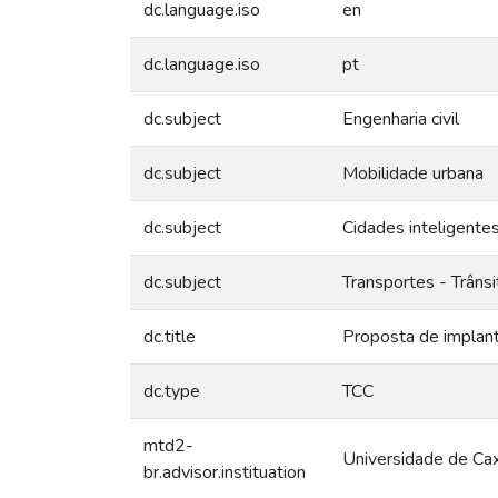
dc.language.iso
en
dc.language.iso
pt
dc.subject
Engenharia civil
dc.subject
Mobilidade urbana
dc.subject
Cidades inteligente
dc.subject
Transportes - Trâns
dc.title
Proposta de implant
dc.type
TCC
mtd2-
Universidade de Cax
br.advisor.instituation