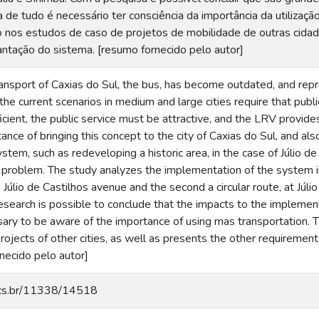
 de tudo é necessário ter consciência da importância da utilizaçã
 nos estudos de caso de projetos de mobilidade de outras cid
antação do sistema. [resumo fornecido pelo autor]
ransport of Caxias do Sul, the bus, has become outdated, and rep
 the current scenarios in medium and large cities require that publ
ficient, the public service must be attractive, and the LRV provide
tance of bringing this concept to the city of Caxias do Sul, and al
stem, such as redeveloping a historic area, in the case of Júlio de
problem. The study analyzes the implementation of the system in
he Júlio de Castilhos avenue and the second a circular route, at Júli
esearch is possible to conclude that the impacts to the implemen
ssary to be aware of the importance of using mas transportation. 
projects of other cities, as well as presents the other requiremen
necido pelo autor]
.ucs.br/11338/14518