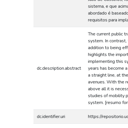
sistema, e que acima
abordado é baseado
requisitos para impl
The current public t
system. In contrast,
addition to being ef
highlights the impor
implementing this sy
dc.description.abstract
years has become a 
a straight line, at t
avenues. With the r
above all it is nece
studies of mobility 
system. [resumo for
dc.identifier.uri
https://repositorio