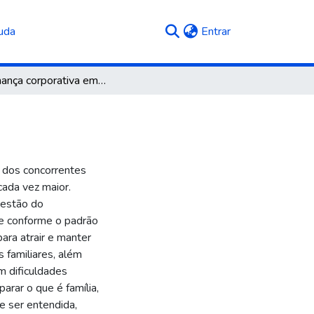
(current)
uda
Entrar
Governança corporativa em empresas familiares
 dos concorrentes
cada vez maior.
gestão do
 e conforme o padrão
ara atrair e manter
 familiares, além
m dificuldades
arar o que é família,
e ser entendida,