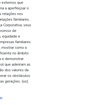
e externos que
a a aperfeiçoar o
s relações nos
lações familiares.
a Corporativa, seus
rocesso de
a, equidade e
empresas familiares
, mostrar como a
ficiente no âmbito
sa e demonstrar
il que aderiram as
ção dos valores da
perar os obstáculos
s gerações. (sic).
de