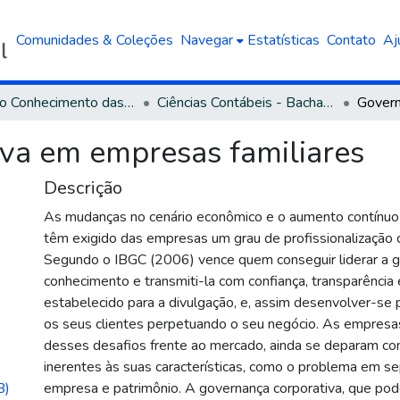
Comunidades & Coleções
Navegar
Estatísticas
Contato
Aj
Área do Conhecimento das Ciências Sociais Aplicadas
Ciências Contábeis - Bacharelado
va em empresas familiares
Descrição
As mudanças no cenário econômico e o aumento contínuo
têm exigido das empresas um grau de profissionalização 
Segundo o IBGC (2006) vence quem conseguir liderar a 
conhecimento e transmiti-la com confiança, transparência
estabelecido para a divulgação, e, assim desenvolver-se p
os seus clientes perpetuando o seu negócio. As empresas
desses desafios frente ao mercado, ainda se deparam co
inerentes às suas características, como o problema em sep
B)
empresa e patrimônio. A governança corporativa, que pod