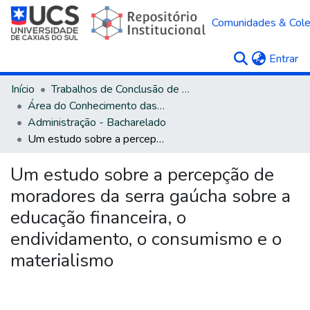
Comunidades & Col
(c
Entrar
Início
Trabalhos de Conclusão de Curso
Área do Conhecimento das Ciências Sociais Aplicadas
Administração - Bacharelado
Um estudo sobre a percepção de moradores da serra gaúcha sobre a educação financeira, o endividamento, o consumismo e o materialismo
Um estudo sobre a percepção de
moradores da serra gaúcha sobre a
educação financeira, o
endividamento, o consumismo e o
materialismo